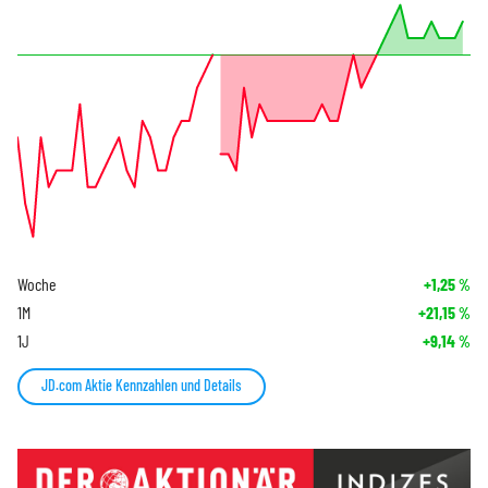
Woche
+1,25
%
1M
+21,15
%
1J
+9,14
%
JD.com Aktie Kennzahlen und Details