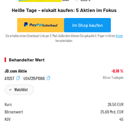
Heiße Tage – eiskalt kaufen: 5 Aktien im Fokus
Im Shop kaufen
Sofortkauf
Sie erhalten einen Download-Link per E-Mail. Außerdem können Sie gekaufte E-Paper in Ihrem
Konto
herunterladen.
Behandelter Wert
JD.com Aktie
-0,18
%
A112ST
US47215P1066
Börse:
Tradegate
Watchlist
Kurs
28,50
EUR
Börsenwert
35,69 Mrd. EUR
KGV
45