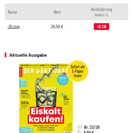
Veränderung
Name
Wert
Heute in %
JD.com
28,50
€
-0,18
Aktuelle Ausgabe
Nr. 33/26
8,90 €