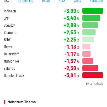
DAX
US Tech 100
US 30
MDAX
SDAX
EuroStoxx
+3,99
Infineon
%
+3,40
SAP
%
+2,99
Scout24
%
+2,53
Siemens
%
+2,25
BMW
%
-1,13
Merck
%
-1,17
Beiersdorf
%
-1,57
Munich Re
%
-2,30
Zalando
%
-3,01
Daimler Truck
%
Börse: Tradegate
Mehr zum Thema