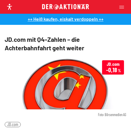
++ Heiß kaufen, eiskalt verdoppeln ++
JD.com mit Q4-Zahlen – die
Achterbahnfahrt geht weiter
JD.com
-0,18
%
Foto: Börsenmedien AG
JD.com