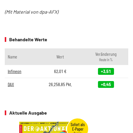
(Mit Material von dpa-AFX)
Behandelte Werte
Veränderung
Name
Wert
Heute in %
Infineon
62,01
€
+3,51
DAX
26.258,85
Pkt.
+0,45
Aktuelle Ausgabe