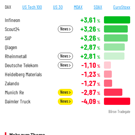
DAX
US Tech 100
US 30
MDAX
SDAX
EuroStoxx
+3,61
Infineon
%
+3,26
Scout24
News
%
+3,26
SAP
%
+2,87
Qiagen
%
+2,81
Rheinmetall
News
%
-1,10
Deutsche Telekom
News
%
-1,23
Heidelberg Materials
%
-1,27
Zalando
%
-2,87
Munich Re
News
%
-4,09
Daimler Truck
News
%
Börse: Tradegate
Mehr zum Thema