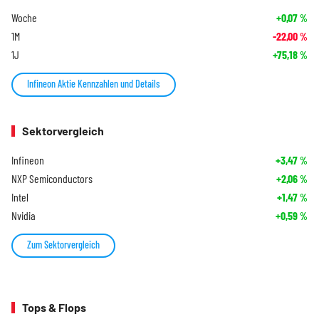
Woche
+0,07
%
1M
-22,00
%
1J
+75,18
%
Infineon Aktie Kennzahlen und Details
Sektorvergleich
Infineon
+3,47
%
NXP Semiconductors
+2,06
%
Intel
+1,47
%
Nvidia
+0,59
%
Zum Sektorvergleich
Tops & Flops