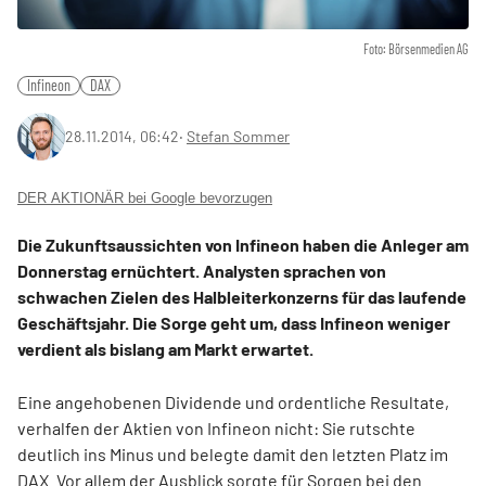
Foto: Börsenmedien AG
Infineon
DAX
28.11.2014, 06:42
‧
Stefan Sommer
DER AKTIONÄR bei Google bevorzugen
Die Zukunftsaussichten von Infineon haben die Anleger am
Donnerstag ernüchtert. Analysten sprachen von
schwachen Zielen des Halbleiterkonzerns für das laufende
Geschäftsjahr. Die Sorge geht um, dass Infineon weniger
verdient als bislang am Markt erwartet.
Eine angehobenen Dividende und ordentliche Resultate,
verhalfen der Aktien von Infineon nicht: Sie rutschte
deutlich ins Minus und belegte damit den letzten Platz im
DAX. Vor allem der Ausblick sorgte für Sorgen bei den