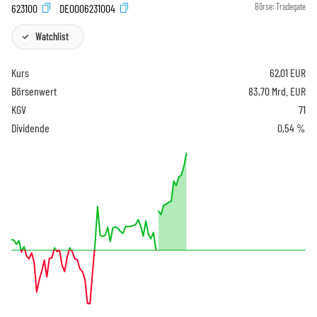
623100
DE0006231004
Börse:
Tradegate
Watchlist
Kurs
62,01
EUR
Börsenwert
83,70 Mrd. EUR
KGV
71
Dividende
0,54 %