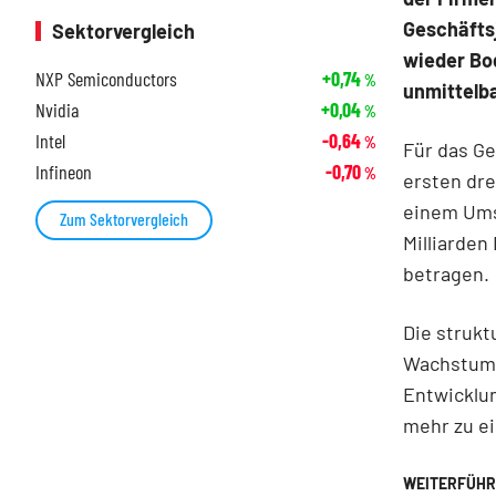
Geschäftsj
Sektorvergleich
wieder Bo
NXP Semiconductors
+0,74
%
unmittelba
Nvidia
+0,04
%
Intel
-0,64
%
Für das Ge
Infineon
-0,70
%
ersten dre
einem Umsa
Zum Sektorvergleich
Milliarden
betragen.
Die strukt
Wachstumsp
Entwicklu
mehr zu ei