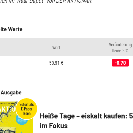
sich im "Real-Depot" von DER AKTIONÄR.
lte Werte
Veränderung
Wert
Heute in %
59,91
€
-0,70
e Ausgabe
Heiße Tage – eiskalt kaufen: 
im Fokus