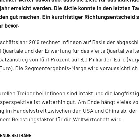
ahr erreicht werden. Die Aktie konnte in den letzten T
den gut machen. Ein kurzfristiger Richtungsentscheid 
r bevor.
schäftsjahr 2019 rechnet Infineon auf Basis der abgesc
i Quartale und der Erwartung für das vierte Quartal weite
tzanstieg von fünf Prozent auf 8,0 Milliarden Euro (Vorja
 Euro). Die Segmentergebnis-Marge wird voraussichtlich
urellen Treiber bei Infineon sind intakt und die langfristi
erspektive ist weiterhin gut. Am Ende hängt vieles vo
ng im Handelsstreit zwischen den USA und China ab, der
nem Belastungsfaktor für die Weltwirtschaft wird.