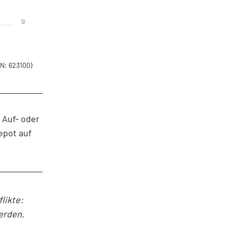
12
N: 623100)
 Auf- oder
epot auf
likte:
erden,