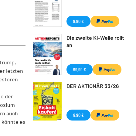
9,90 €
Die zweite KI-Welle rollt
an
 Trump,
99,99 €
er letzten
vestoren
DER AKTIONÄR 33/26
n
he der
posium
ern auch
8,90 €
r könnte es