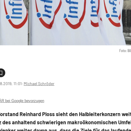
Foto: B
8.2019, 11:01
‧
Michael Schröder
 bei Google bevorzugen
orstand Reinhard Ploss sieht den Halbleiterkonzern wei
tz des anhaltend schwierigen makroökonomischen Umfe
lenker weiter davon aus, dass die Ziele für das laufend