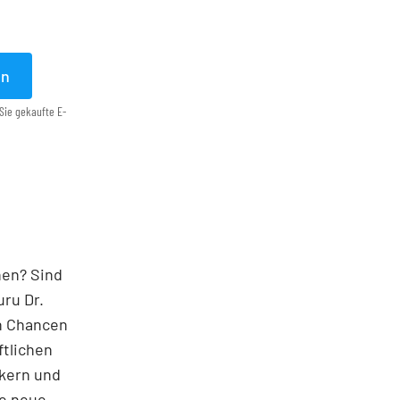
en
Sie gekaufte E-
nen? Sind
ru Dr.
en Chancen
ftlichen
kern und
le neue