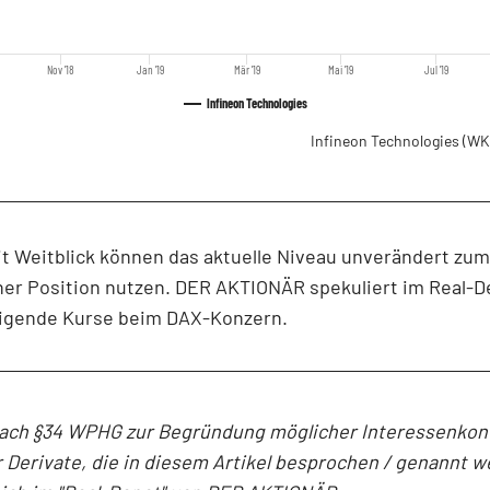
Nov '18
Jan '19
Mär '19
Mai '19
Jul '19
Infineon Technologies
Infineon Technologies
(WK
t Weitblick können das aktuelle Niveau unverändert zum
er Position nutzen. DER AKTIONÄR spekuliert im Real-D
eigende Kurse beim DAX-Konzern.
ach §34 WPHG zur Begründung möglicher Interessenkonf
 Derivate, die in diesem Artikel besprochen / genannt w