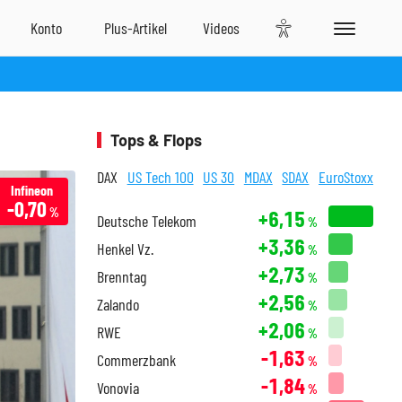
Tops & Flops
DAX
US Tech 100
US 30
MDAX
SDAX
EuroStoxx
Infineon
-0,70
%
+6,15
Deutsche Telekom
%
+3,36
Henkel Vz.
%
+2,73
Brenntag
%
+2,56
Zalando
%
+2,06
RWE
%
-1,63
Commerzbank
%
-1,84
Vonovia
%