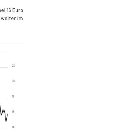
ei 16 Euro
 weiter im
22
20
18
16
14