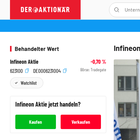
Infineo
Behandelter Wert
Infineon Aktie
-0,70
%
Börse:
Tradegate
623100
DE0006231004
Watchlist
Infineon
Aktie jetzt handeln?
Kaufen
Verkaufen