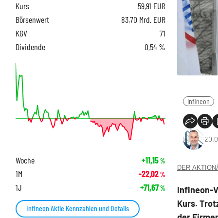
Kurs
59,91
EUR
Börsenwert
83,70 Mrd. EUR
KGV
71
Dividende
0,54 %
Infineon
20.0
Woche
+11,15
%
DER AKTIONÄR
1M
-22,02
%
1J
+71,67
%
Infineon-V
Kurs. Tro
Infineon Aktie Kennzahlen und Details
der Firmen