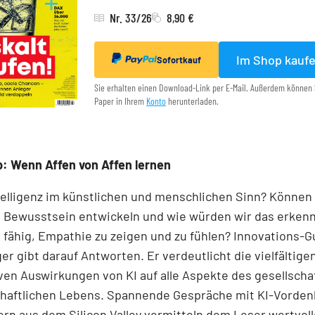
Nr. 33/26
8,90 €
Im Shop kauf
Sofortkauf
Sie erhalten einen Download-Link per E-Mail. Außerdem können 
Paper in Ihrem
Konto
herunterladen.
: Wenn Affen von Affen lernen
telligenz im künstlichen und menschlichen Sinn? Können
 Bewusstsein entwickeln und wie würden wir das erken
fähig, Empathie zu zeigen und zu fühlen? Innovations-Gu
er gibt darauf Antworten. Er verdeutlicht die viel­fältig
ven Auswirkungen von KI auf alle Aspekte des gesellscha
chaftlichen Lebens. Spannende Gespräche mit KI-Vorden
ern aus dem Silicon Valley vermitteln dem Leser wertvol