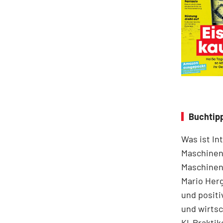
Buchtipp
Was ist In
Maschinen
Maschinen 
Mario Herg
und positi
und wirts
KI-Praktik