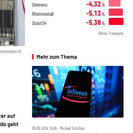
-4,32
Siemens
%
-5,13
Rheinmetall
%
-5,38
Scout24
%
Börse: Tradegate
örsenmedien AG
Mehr zum Thema
ter auf
lds geht
06.08.2026, 10:05 ‧ Michael Schröder
e