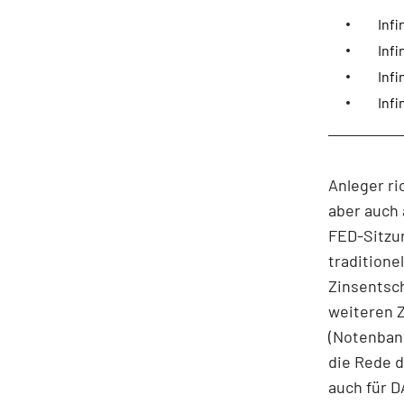
Inf
Infi
Infi
Infi
Anleger ri
aber auch 
FED-Sitzun
traditione
Zinsentsc
weiteren 
(Notenbank
die Rede d
auch für 