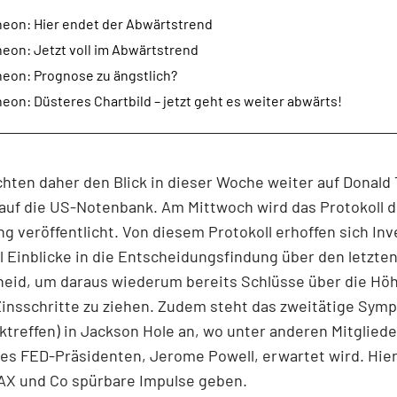
ineon: Hier endet der Abwärtstrend
neon: Jetzt voll im Abwärtstrend
neon: Prognose zu ängstlich?
neon: Düsteres Chartbild – jetzt geht es weiter abwärts!
chten daher den Blick in dieser Woche weiter auf Donald
auf die US-Notenbank. Am Mittwoch wird das Protokoll d
g veröffentlicht. Von diesem Protokoll erhoffen sich In
ll Einblicke in die Entscheidungsfindung über den letzte
heid, um daraus wiederum bereits Schlüsse über die Hö
Zinsschritte zu ziehen. Zudem steht das zweitätige Sym
treffen) in Jackson Hole an, wo unter anderen Mitglied
es FED-Präsidenten, Jerome Powell, erwartet wird. Hie
DAX und Co spürbare Impulse geben.