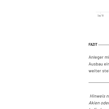
Sep '18
Anleger mi
Ausbau ein
weiter st
Hinweis n
Akien oder