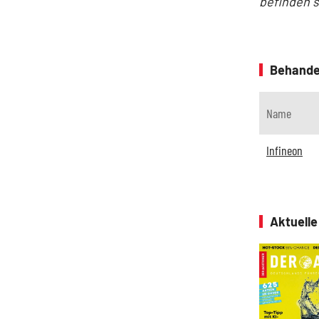
befinden 
Behande
Name
Infineon
Aktuell