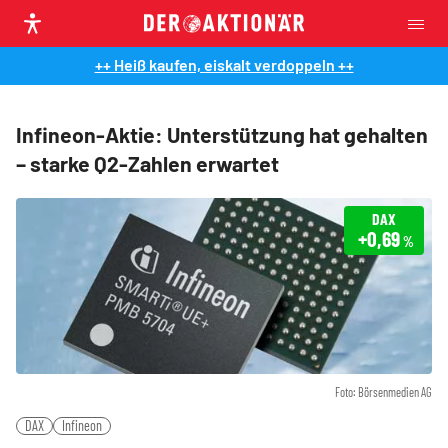
++ Heiß kaufen, eiskalt verdoppeln ++
Infineon-Aktie: Unterstützung hat gehalten
– starke Q2-Zahlen erwartet
DAX
+0,69
%
Foto: Börsenmedien AG
DAX
Infineon