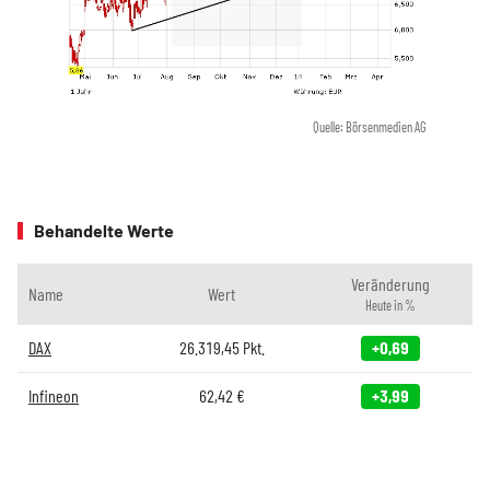
Quelle: Börsenmedien AG
Behandelte Werte
Veränderung
Name
Wert
Heute in %
DAX
26.319,45
Pkt.
+0,69
Infineon
62,42
€
+3,99