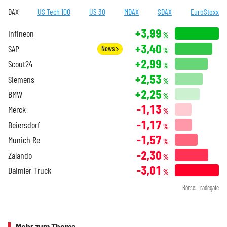
DAX
US Tech 100
US 30
MDAX
SDAX
EuroStoxx
+3,99
Infineon
%
+3,40
SAP
News
%
+2,99
Scout24
%
+2,53
Siemens
%
+2,25
BMW
%
-1,13
Merck
%
-1,17
Beiersdorf
%
-1,57
Munich Re
%
-2,30
Zalando
%
-3,01
Daimler Truck
%
Börse: Tradegate
Mehr zum Thema