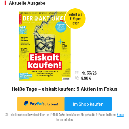
Aktuelle Ausgabe
Nr. 33/26
8,90 €
Heiße Tage – eiskalt kaufen: 5 Aktien im Fokus
Im Shop kaufen
Sofortkauf
Sie erhalten einen Download-Link per E-Mail. Außerdem können Sie gekaufte E-Paper in Ihrem
Konto
herunterladen.