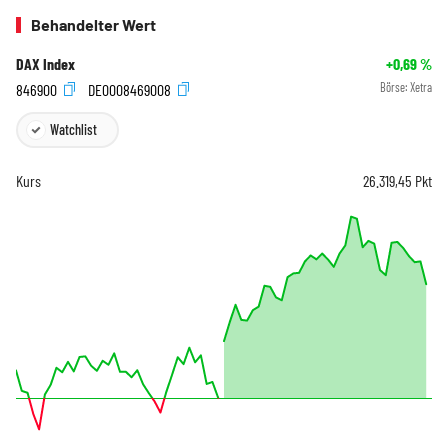
Behandelter Wert
DAX Index
+0,69
%
846900
DE0008469008
Börse:
Xetra
Watchlist
Kurs
26.319,45
Pkt