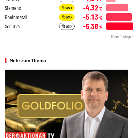
-4,32
Siemens
News
%
-5,13
Rheinmetall
News
%
-5,38
Scout24
News
%
Börse: Tradegate
Mehr zum Thema