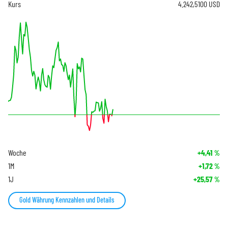
Kurs
4.242,5100
USD
Woche
+4,41
%
1M
+1,72
%
1J
+25,57
%
Gold Währung Kennzahlen und Details