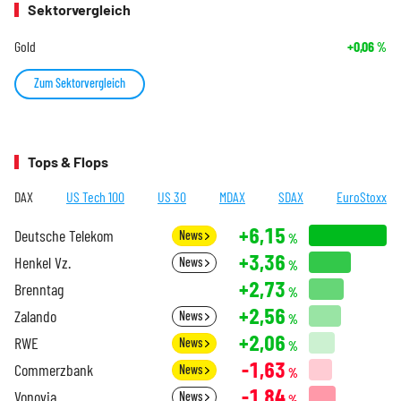
Sektorvergleich
Gold
+0,06
%
Zum Sektorvergleich
Tops & Flops
DAX
US Tech 100
US 30
MDAX
SDAX
EuroStoxx
+6,15
Deutsche Telekom
News
%
+3,36
Henkel Vz.
News
%
+2,73
Brenntag
%
+2,56
Zalando
News
%
+2,06
RWE
News
%
-1,63
Commerzbank
News
%
-1,84
Vonovia
News
%