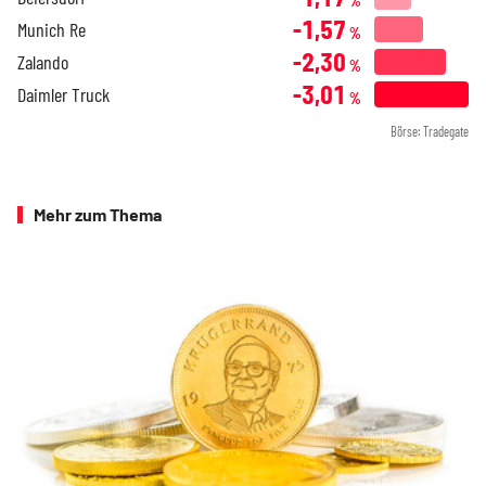
%
-1,57
Munich Re
%
-2,30
Zalando
%
-3,01
Daimler Truck
%
Börse: Tradegate
Mehr zum Thema