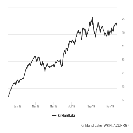
45
40
35
30
25
20
15
Jan '19
Mär '19
Mai '19
Jul '19
Sep '19
Nov '19
Kirkland Lake
Kirkland Lake
(WKN: A2DHRG)