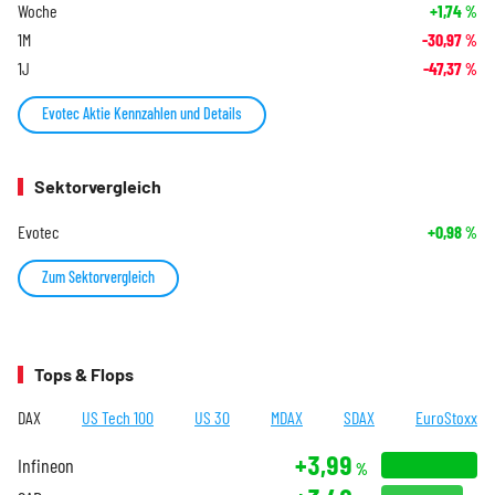
Woche
+1,74
%
1M
-30,97
%
1J
-47,37
%
Evotec Aktie Kennzahlen und Details
Sektorvergleich
Evotec
+0,98
%
Zum Sektorvergleich
Tops & Flops
DAX
US Tech 100
US 30
MDAX
SDAX
EuroStoxx
+3,99
Infineon
%