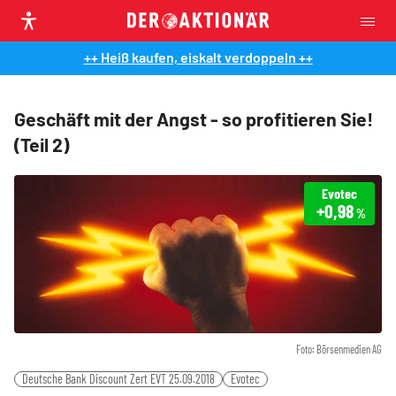
++ Heiß kaufen, eiskalt verdoppeln ++
Geschäft mit der Angst - so profitieren Sie!
(Teil 2)
Evotec
+0,98
%
Foto: Börsenmedien AG
Deutsche Bank Discount Zert EVT 25.09.2018
Evotec