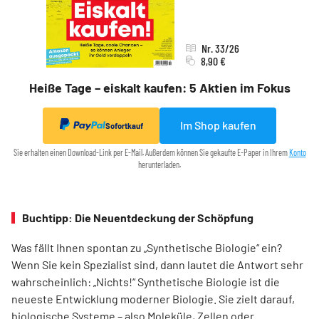
Nr. 33/26
8,90 €
Heiße Tage – eiskalt kaufen: 5 Aktien im Fokus
Im Shop kaufen
Sofortkauf
Sie erhalten einen Download-Link per E-Mail. Außerdem können Sie gekaufte E-Paper in Ihrem
Konto
herunterladen.
Buchtipp: Die Neuentdeckung der Schöpfung
Was fällt Ihnen spontan zu „Synthetische Biologie“ ein?
Wenn Sie kein Spezia­list sind, dann lautet die Antwort sehr
wahrscheinlich: „Nichts!“ Synthetische Biologie ist die
neueste Entwicklung moderner Biologie. Sie zielt darauf,
biologische Systeme – also Moleküle, Zellen oder