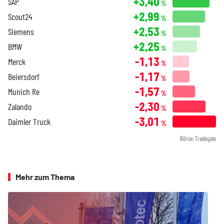
+3,40
SAP
%
+2,99
Scout24
%
+2,53
Siemens
%
+2,25
BMW
%
-1,13
Merck
%
-1,17
Beiersdorf
%
-1,57
Munich Re
%
-2,30
Zalando
%
-3,01
Daimler Truck
%
Börse: Tradegate
Mehr zum Thema