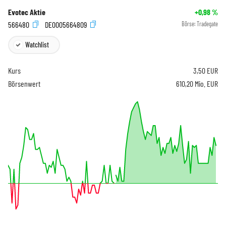
Evotec Aktie
+0,98
%
566480
DE0005664809
Börse:
Tradegate
Watchlist
Kurs
3,50
EUR
Börsenwert
610,20 Mio. EUR