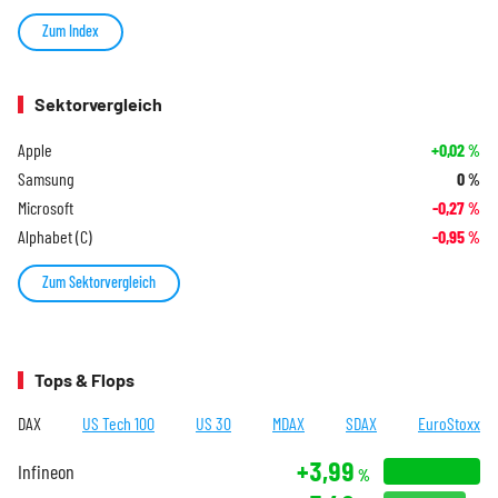
Zum Index
Sektorvergleich
Apple
+0,02
%
Samsung
0
%
Microsoft
-0,27
%
Alphabet (C)
-0,95
%
Zum Sektorvergleich
Tops & Flops
DAX
US Tech 100
US 30
MDAX
SDAX
EuroStoxx
+3,99
Infineon
%