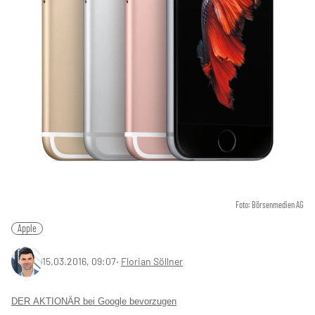
Foto: Börsenmedien AG
Apple
15.03.2016, 09:07
‧
Florian Söllner
DER AKTIONÄR bei Google bevorzugen