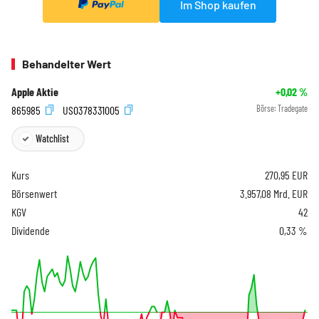
Im Shop kaufen
Behandelter Wert
Apple Aktie
+0,02
%
865985
US0378331005
Börse:
Tradegate
Watchlist
Kurs
270,95
EUR
Börsenwert
3.957,08 Mrd. EUR
KGV
42
Dividende
0,33 %