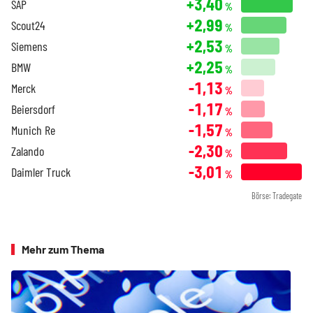
+3,40
SAP
%
+2,99
Scout24
%
+2,53
Siemens
%
+2,25
BMW
%
-1,13
Merck
%
-1,17
Beiersdorf
%
-1,57
Munich Re
%
-2,30
Zalando
%
-3,01
Daimler Truck
%
Börse: Tradegate
Mehr zum Thema