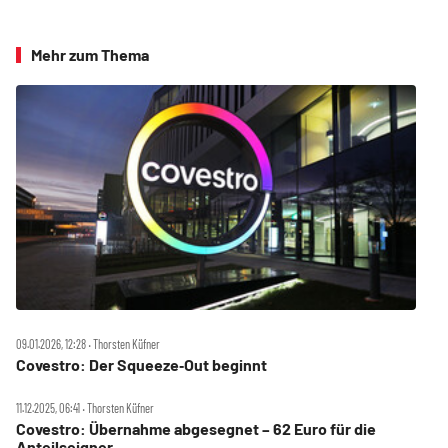
Mehr zum Thema
09.01.2026, 12:28 ‧ Thorsten Küfner
Covestro: Der Squeeze‑Out beginnt
11.12.2025, 06:41 ‧ Thorsten Küfner
Covestro: Übernahme abgesegnet – 62 Euro für die
Anteilseigner