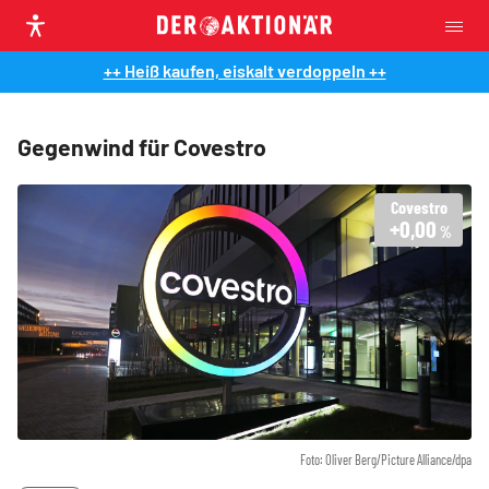
++ Heiß kaufen, eiskalt verdoppeln ++
Gegenwind für Covestro
Covestro
+0,00
%
Foto: Oliver Berg/Picture Alliance/dpa