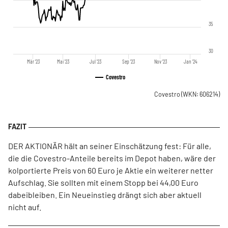
35
30
Mär '23
Mai '23
Jul '23
Sep '23
Nov '23
Jan '24
Covestro
Covestro
(WKN: 606214)
DER AKTIONÄR hält an seiner Einschätzung fest: Für alle,
die die Covestro-Anteile bereits im Depot haben, wäre der
kolportierte Preis von 60 Euro je Aktie ein weiterer netter
Aufschlag. Sie sollten mit einem Stopp bei 44,00 Euro
dabeibleiben. Ein Neueinstieg drängt sich aber aktuell
nicht auf.