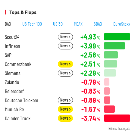
Tops & Flops
DAX
US Tech 100
US 30
MDAX
SDAX
EuroStoxx
+4,93
Scout24
News
%
+3,99
Infineon
News
%
+2,58
SAP
%
+2,51
Commerzbank
News
%
+2,29
Siemens
News
%
-0,79
Zalando
%
-0,83
Beiersdorf
%
-0,89
Deutsche Telekom
News
%
-1,57
Munich Re
News
%
-3,74
Daimler Truck
News
%
Börse: Tradegate