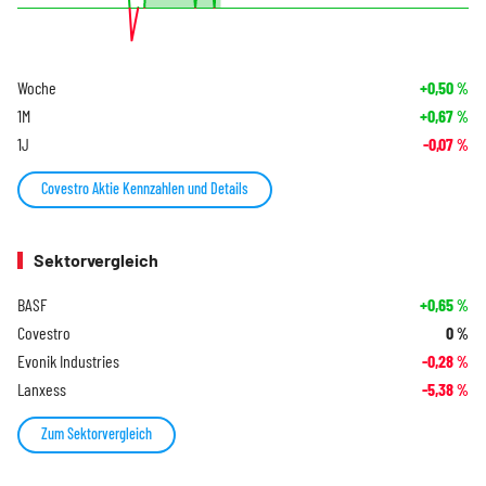
Woche
+0,50
%
1M
+0,67
%
1J
-0,07
%
Covestro Aktie Kennzahlen und Details
Sektorvergleich
BASF
+0,65
%
Covestro
0
%
Evonik Industries
-0,28
%
Lanxess
-5,38
%
Zum Sektorvergleich