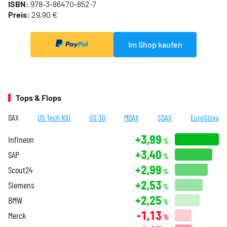
ISBN:
978-3-86470-852-7
Preis:
29,90 €
Im Shop kaufen
Tops & Flops
DAX
US Tech 100
US 30
MDAX
SDAX
EuroStoxx
+3,99
Infineon
%
+3,40
SAP
%
+2,99
Scout24
%
+2,53
Siemens
%
+2,25
BMW
%
-1,13
Merck
%