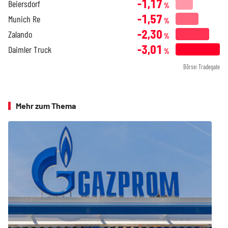
-1,17
Beiersdorf
%
-1,57
Munich Re
%
-2,30
Zalando
%
-3,01
Daimler Truck
%
Börse: Tradegate
Mehr zum Thema