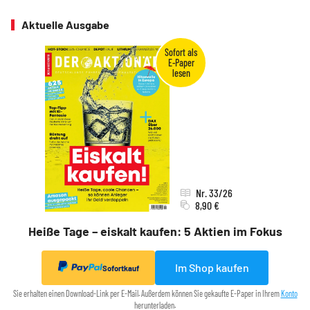
Aktuelle Ausgabe
Nr. 33/26
8,90 €
Heiße Tage – eiskalt kaufen: 5 Aktien im Fokus
Im Shop kaufen
Sofortkauf
Sie erhalten einen Download-Link per E-Mail. Außerdem können Sie gekaufte E-Paper in Ihrem
Konto
herunterladen.