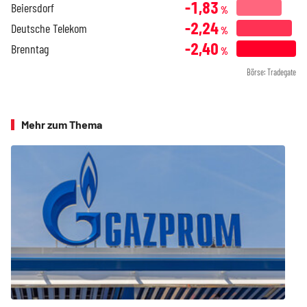
-1,83
Beiersdorf
%
-2,24
Deutsche Telekom
%
-2,40
Brenntag
%
Börse: Tradegate
Mehr zum Thema