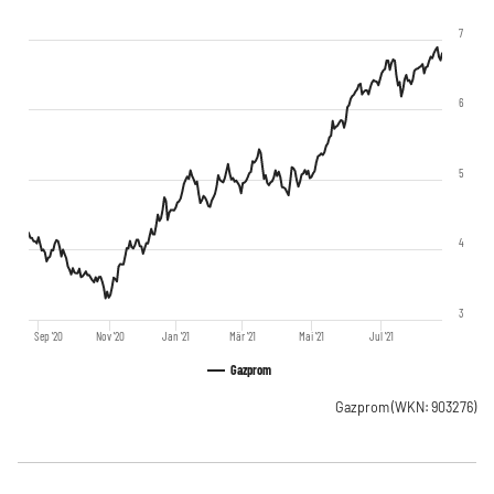
7
6
5
4
3
Sep '20
Nov '20
Jan '21
Mär '21
Mai '21
Jul '21
Gazprom
Gazprom
(WKN: 903276)