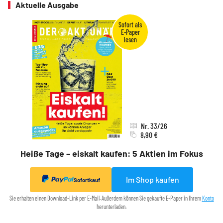
Aktuelle Ausgabe
Nr. 33/26
8,90 €
Heiße Tage – eiskalt kaufen: 5 Aktien im Fokus
Im Shop kaufen
Sofortkauf
Sie erhalten einen Download-Link per E-Mail. Außerdem können Sie gekaufte E-Paper in Ihrem
Konto
herunterladen.