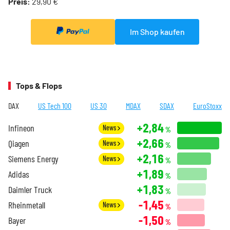
Preis:
29,90 €
Im Shop kaufen
Tops & Flops
DAX
US Tech 100
US 30
MDAX
SDAX
EuroStoxx
+2,84
Infineon
News
%
+2,66
Qiagen
News
%
+2,16
Siemens Energy
News
%
+1,89
Adidas
%
+1,83
Daimler Truck
%
-1,45
Rheinmetall
News
%
-1,50
Bayer
%