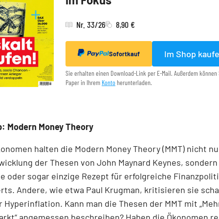
Nr. 33/26
8,90 €
Im Shop kauf
Sofortkauf
Sie erhalten einen Download-Link per E-Mail. Außerdem können 
Paper in Ihrem
Konto
herunterladen.
p: Modern Money Theory
onomen halten die Modern Money Theory (MMT) nicht nur
wicklung der Thesen von John Maynard Keynes, sondern 
ge oder sogar einzige Rezept für erfolgreiche Finanzpoliti
ts. Andere, wie etwa Paul Krugman, kritisieren sie scha
 Hyperinflation. Kann man die Thesen der MMT mit „Mehr
arkt“ angemessen beschreiben? Haben die Ökonomen rec