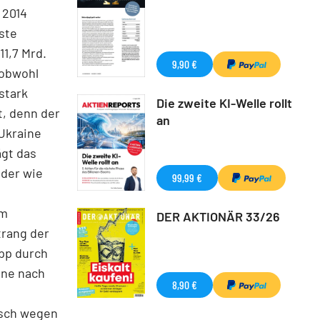
 2014
ste
11,7 Mrd.
9,90 €
 obwohl
stark
Die zweite KI-Welle rollt
t, denn der
an
Ukraine
ägt das
der wie
99,99 €
um
DER AKTIONÄR 33/26
trang der
opp durch
line nach
8,90 €
isch wegen