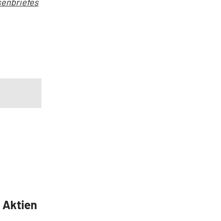
senbriefes
5 Aktien