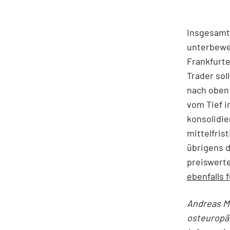
Insgesamt 
unterbewer
Frankfurte
Trader sol
nach oben
vom Tief i
konsolidie
mittelfris
übrigens d
preiswerter
ebenfalls f
Andreas Mä
osteuropäi