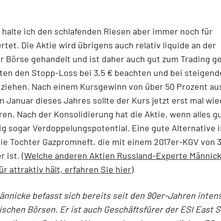
halte ich den schlafenden Riesen aber immer noch für
tet. Die Aktie wird übrigens auch relativ liquide an der
r Börse gehandelt und ist daher auch gut zum Trading g
lten den Stopp-Loss bei 3,5 € beachten und bei steigen
 ziehen. Nach einem Kursgewinn von über 50 Prozent a
m Januar dieses Jahres sollte der Kurs jetzt erst mal wi
ren. Nach der Konsolidierung hat die Aktie, wenn alles gu
tig sogar Verdoppelungspotential. Eine gute Alternative i
ie Tochter Gazpromneft, die mit einem 2017er-KGV von 
 ist. (
Welche anderen Aktien Russland-Experte Männic
ür attraktiv hält, erfahren Sie hier
)
nnicke befasst sich bereits seit den 90er-Jahren inten
schen Börsen. Er ist auch Geschäftsfürer der ESI East 