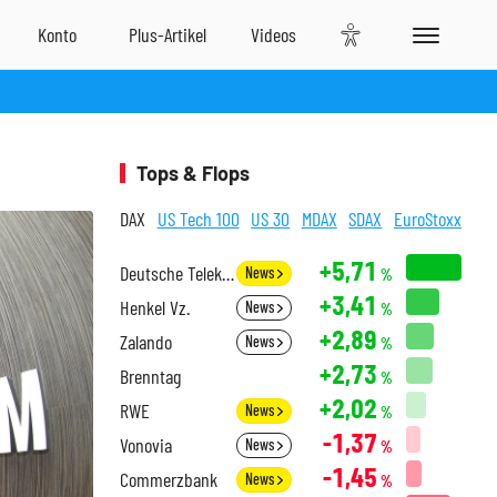
Tops & Flops
DAX
US Tech 100
US 30
MDAX
SDAX
EuroStoxx
+5,71
Deutsche Telekom
News
%
+3,41
Henkel Vz.
News
%
+2,89
Zalando
News
%
+2,73
Brenntag
%
+2,02
RWE
News
%
-1,37
Vonovia
News
%
-1,45
Commerzbank
News
%