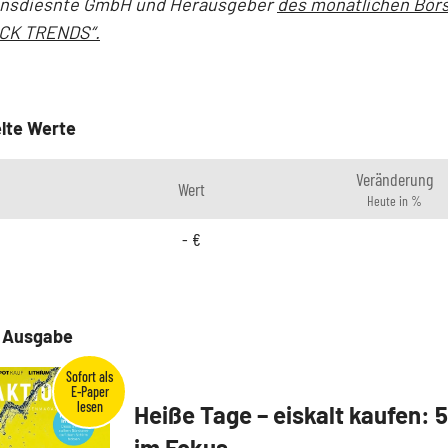
onsdiesnte GmbH und Herausgeber
des monatlichen Bör
CK TRENDS“.
lte Werte
Veränderung
Wert
Heute in %
-
€
e Ausgabe
Heiße Tage – eiskalt kaufen: 
im Fokus