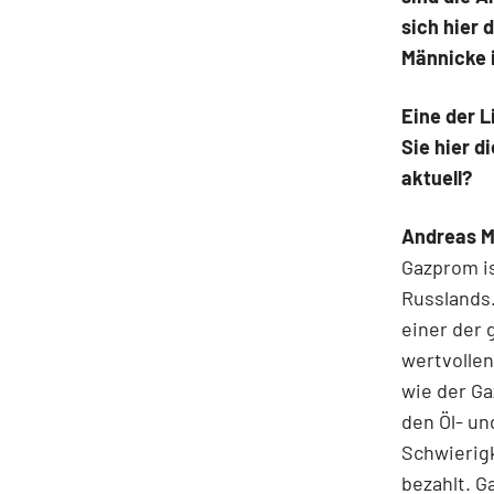
sich hier 
Männicke 
Eine der L
Sie hier d
aktuell?
Andreas M
Gazprom is
Russlands.
einer der 
wertvollen
wie der G
den Öl- un
Schwierigk
bezahlt. G