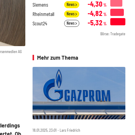
-4,30
Siemens
News
%
-4,82
Rheinmetall
News
%
-5,32
Scout24
News
%
Börse: Tradegate
örsenmedien AG
Mehr zum Thema
lerdings
18.01.2025, 23:01 ‧ Lars Friedrich
ertet. Ob