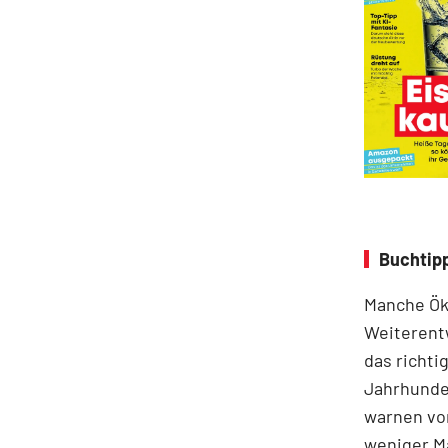
Buchtip
Manche Ök
Weiterent
das richti
Jahrhunder
warnen vor
weniger M