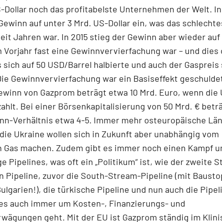
-Dollar noch das profitabelste Unternehmen der Welt. In
Gewinn auf unter 3 Mrd. US-Dollar ein, was das schlechte
eit Jahren war. In 2015 stieg der Gewinn aber wieder auf 
 Vorjahr fast eine Gewinnvervierfachung war – und dies
s sich auf 50 USD/Barrel halbierte und auch der Gaspreis 
ie Gewinnvervierfachung war ein Basiseffekt geschulde
ewinn von Gazprom beträgt etwa 10 Mrd. Euro, wenn die 
zahlt. Bei einer Börsenkapitalisierung von 50 Mrd. € betr
nn-Verhältnis etwa 4-5. Immer mehr osteuropäische Län
die Ukraine wollen sich in Zukunft aber unabhängig vom
n Gas machen. Zudem gibt es immer noch einen Kampf 
ge Pipelines, was oft ein „Politikum“ ist, wie der zweite S
 Pipeline, zuvor die South-Stream-Pipeline (mit Baust
Bulgarien!), die türkische Pipeline und nun auch die Pipe
 es auch immer um Kosten-, Finanzierungs- und
rwägungen geht. Mit der EU ist Gazprom ständig im Klin