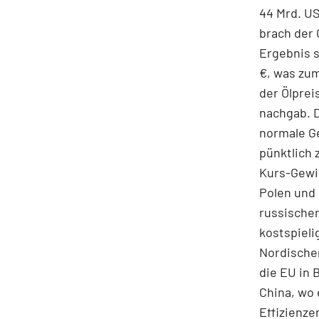
44 Mrd. US
brach der 
Ergebnis s
€, was zum
der Ölprei
nachgab. D
normale G
pünktlich 
Kurs-Gewi
Polen und 
russische
kostspieli
Nordischen
die EU in 
China, wo
Effizienze