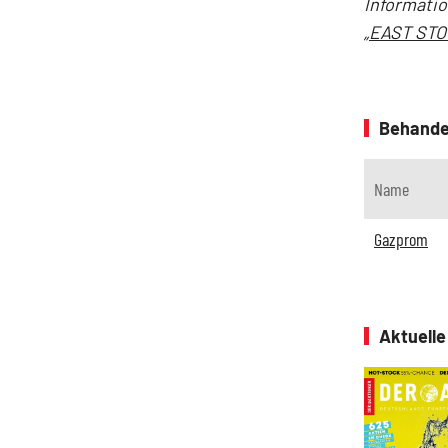
Informati
„EAST STO
Behande
Name
Gazprom
Aktuell