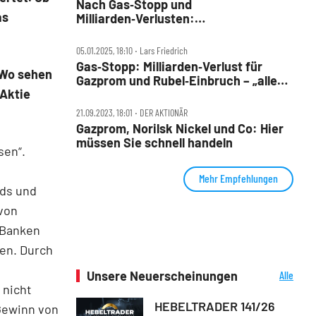
Nach Gas‑Stopp und
as
Milliarden‑Verlusten:
Massen‑Entlassungen bei Gazprom
05.01.2025, 18:10 ‧ Lars Friedrich
Gas‑Stopp: Milliarden‑Verlust für
 Wo sehen
Gazprom und Rubel‑Einbruch – „alles
 Aktie
wird gut“
21.09.2023, 18:01 ‧ DER AKTIONÄR
Gazprom, Norilsk Nickel und Co: Hier
müssen Sie schnell handeln
sen“.
Mehr Empfehlungen
nds und
 von
 Banken
en. Durch
Unsere Neuerscheinungen
Alle
Neuerscheinungen
 nicht
HEBELTRADER 141/26
Gewinn von