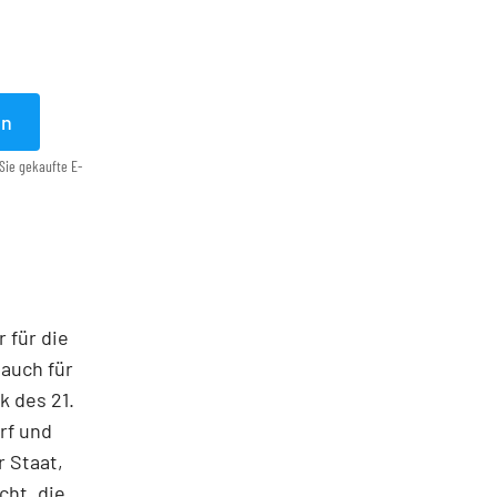
en
Sie gekaufte E-
 für die
auch für
k des 21.
rf und
 Staat,
ht, die