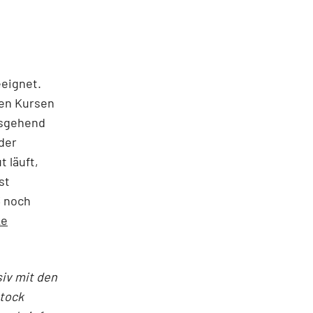
eeignet.
den Kursen
usgehend
eder
t läuft,
st
3 noch
ke
siv mit den
Stock