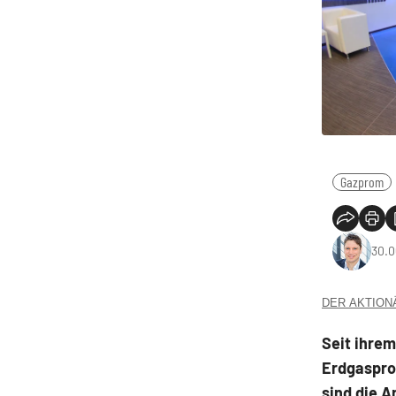
Gazprom
30.0
DER AKTIONÄR
Seit ihrem
Erdgaspro
sind die A