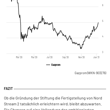
6
5
4
3
Mär '20
Mai '20
Jul '20
Sep '20
Nov '20
Jan '21
Gazprom
Gazprom
(WKN: 903276)
Ob die Gründung der Stiftung die Fertigstellung von Nord
Stream 2 tatsächlich erleichtern wird, bleibt abzuwarten.
Die Chancen auf eine Vollendung des ambitionierten