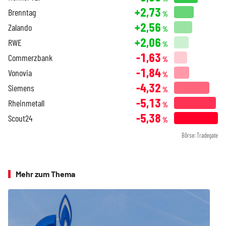
+2,73
Brenntag
%
+2,56
Zalando
%
+2,06
RWE
%
-1,63
Commerzbank
%
-1,84
Vonovia
%
-4,32
Siemens
%
-5,13
Rheinmetall
%
-5,38
Scout24
%
Börse: Tradegate
Mehr zum Thema