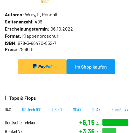
Autoren:
Wray, L. Randall
Seitenanzahl:
496
Erscheinungstermin:
06.10.2022
Format:
Klappenbroschur
ISBN:
978-3-86470-852-7
Preis:
29,90 €
Im Shop kaufen
Tops & Flops
DAX
US Tech 100
US 30
MDAX
SDAX
EuroStoxx
+6,15
Deutsche Telekom
%
+3,36
Henkel Vz.
%