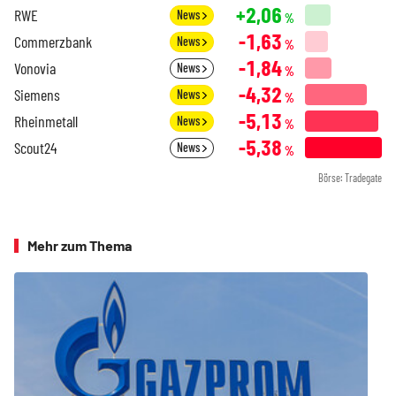
+2,06
RWE
News
%
-1,63
Commerzbank
News
%
-1,84
Vonovia
News
%
-4,32
Siemens
News
%
-5,13
Rheinmetall
News
%
-5,38
Scout24
News
%
Börse: Tradegate
Mehr zum Thema