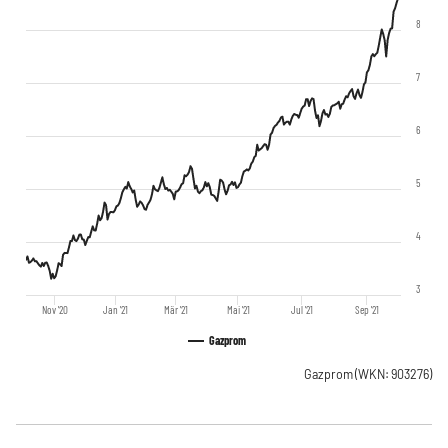
8
7
6
5
4
3
Nov '20
Jan '21
Mär '21
Mai '21
Jul '21
Sep '21
Gazprom
Gazprom
(WKN: 903276)