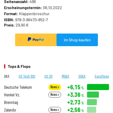
Seitenanzahl:
496
Erscheinungstermin:
06.10.2022
Format:
Klappenbroschur
ISBN:
978-3-86470-852-7
Preis:
29,90 €
Im Shop kaufen
Tops & Flops
DAX
US Tech 100
US 30
MDAX
SDAX
EuroStoxx
+6,15
Deutsche Telekom
News
%
+3,36
Henkel Vz.
News
%
+2,73
Brenntag
%
+2,56
Zalando
News
%