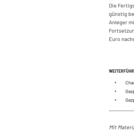
Die Fertig
günstig be
Anleger mi
Fortsetzun
Euro nac
Cha
Gaz
Gazp
Mit Materi