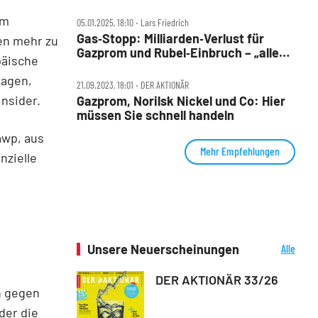
Massen‑Entlassungen bei Gazprom
em
05.01.2025, 18:10 ‧ Lars Friedrich
Gas‑Stopp: Milliarden‑Verlust für
en mehr zu
Gazprom und Rubel‑Einbruch – „alles
päische
wird gut“
ragen,
21.09.2023, 18:01 ‧ DER AKTIONÄR
Insider.
Gazprom, Norilsk Nickel und Co: Hier
müssen Sie schnell handeln
awp, aus
Mehr Empfehlungen
nzielle
Unsere Neuerscheinungen
Alle
Neuerscheinungen
DER AKTIONÄR 33/26
h gegen
der die