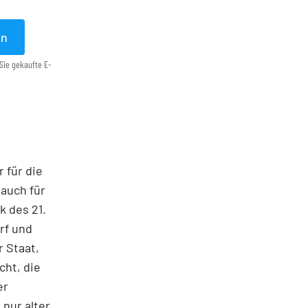
en
Sie gekaufte E-
 für die
auch für
k des 21.
rf und
 Staat,
ht, die
er
 nur alter