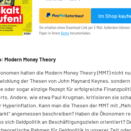
Im Shop kauf
Sofortkauf
Sie erhalten einen Download-Link per E-Mail. Außerdem können 
Paper in Ihrem
Konto
herunterladen.
p: Modern Money Theory
onomen halten die Modern Money Theory (MMT) nicht nur
wicklung der Thesen von John Maynard Keynes, sondern 
ge oder sogar einzige Rezept für erfolgreiche Finanzpoliti
ts. Andere, wie etwa Paul Krugman, kritisieren sie scha
 Hyperinflation. Kann man die Thesen der MMT mit „Mehr
arkt“ angemessen beschreiben? Haben die Ökonomen rec
ss sich Geldpolitik an Beschäftigungszielen orientiert? D
heoretische Rahmen für Geldpolitik in unserer Zeit oder