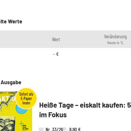
lte Werte
Veränderung
Wert
Heute in %
-
€
e Ausgabe
Heiße Tage – eiskalt kaufen: 
im Fokus
Nr. 33/26
8,90 €