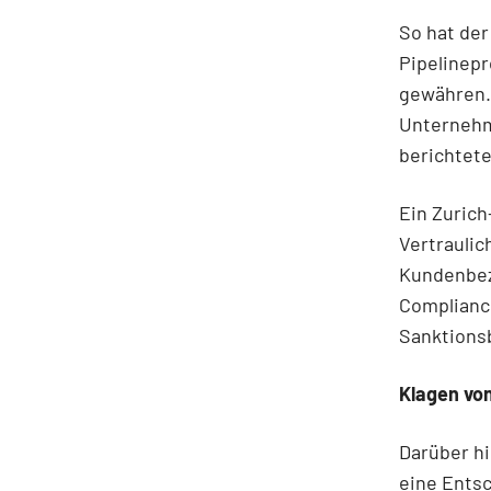
So hat der
Pipelinep
gewähren.
Unternehm
berichtete
Ein Zurich
Vertrauli
Kundenbez
Complianc
Sanktions
Klagen vo
Darüber h
eine Ents