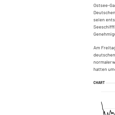
Ostsee-Gas
Deutschen
seien ent
Seeschifff
Genehmigun
Am Freitag
deutschen
normalerw
hatten um