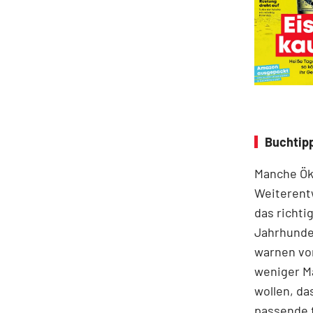
Buchtip
Manche Ök
Weiterent
das richti
Jahrhunder
warnen vor
weniger M
wollen, da
passende t