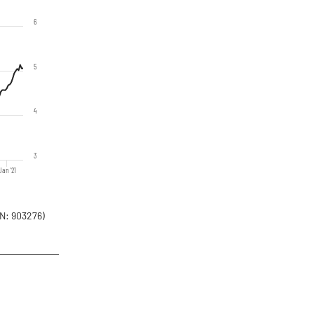
6
5
4
3
Jan '21
N: 903276)