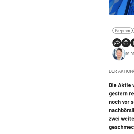
Gazprom
19.0
DER AKTIONÄR
Die Aktie
gestern re
noch vor 
nachbörsli
zwei weit
geschmec