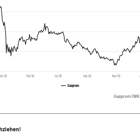
är '20
Mai '20
Jul '20
Sep '20
Nov '20
Gazprom
Gazprom
(WK
hziehen!