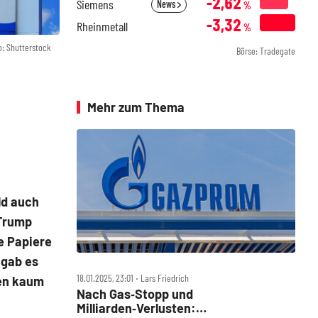
-2,62
Siemens
News
%
-3,32
Rheinmetall
%
o: Shutterstock
Börse: Tradegate
Mehr zum Thema
ld auch
 Trump
e Papiere
 gab es
18.01.2025, 23:01 ‧ Lars Friedrich
ren kaum
Nach Gas‑Stopp und
Milliarden‑Verlusten: