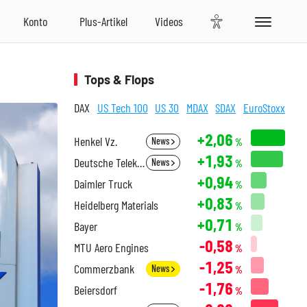
Tops & Flops
DAX
US Tech 100
US 30
MDAX
SDAX
EuroStoxx
+2,06
Henkel Vz.
News
%
+1,93
Deutsche Telekom
News
%
+0,94
Daimler Truck
%
+0,83
Heidelberg Materials
%
+0,71
Bayer
%
-0,58
MTU Aero Engines
%
-1,25
Commerzbank
News
%
-1,76
Beiersdorf
%