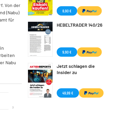
f. Von der
8,90 €
nd (Nabu)
amt für
HEBELTRADER 140/26
.
in
9,90 €
rbeiten
der Nabu
Jetzt schlagen die
Insider zu
49,99 €
7