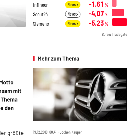
-1,61
Infineon
News
%
-4,07
Scout24
News
%
-5,23
Siemens
News
%
Börse: Tradegate
Mehr zum Thema
 Motto
nsam mit
m Thema
ie den
der größte
19.12.2019, 08:41 ‧ Jochen Kauper