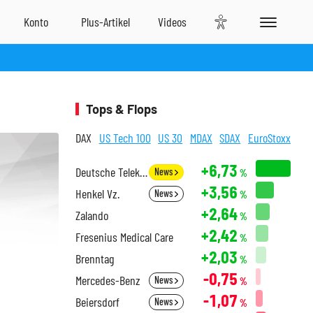
Tops & Flops
DAX
US Tech 100
US 30
MDAX
SDAX
EuroStoxx
+6,73
Deutsche Telekom
News
%
+3,56
Henkel Vz.
News
%
+2,64
Zalando
%
+2,42
Fresenius Medical Care
%
+2,03
Brenntag
%
-0,75
Mercedes-Benz
News
%
-1,07
Beiersdorf
News
%