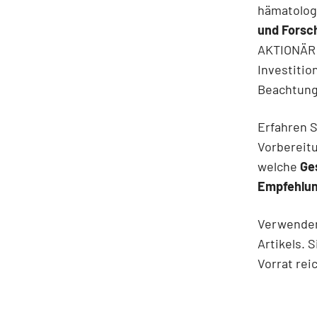
hämatolog
und Forsc
AKTIONÄR 
Investitio
Beachtung
Erfahren 
Vorbereitu
welche
Ge
Empfehlun
Verwenden 
Artikels. 
Vorrat rei