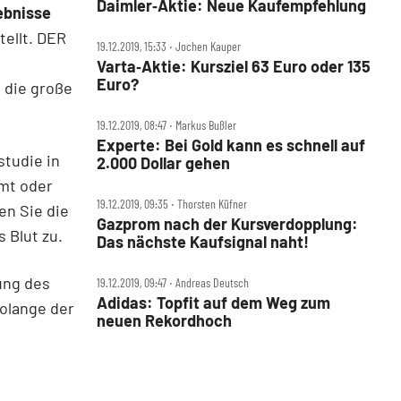
Daimler‑Aktie: Neue Kaufempfehlung
ebnisse
ellt. DER
19.12.2019, 15:33 ‧ Jochen Kauper
Varta‑Aktie: Kursziel 63 Euro oder 135
Euro?
, die große
19.12.2019, 08:47 ‧ Markus Bußler
Experte: Bei Gold kann es schnell auf
tudie in
2.000 Dollar gehen
mt oder
19.12.2019, 09:35 ‧ Thorsten Küfner
en Sie die
Gazprom nach der Kursverdopplung:
 Blut zu.
Das nächste Kaufsignal naht!
ung des
19.12.2019, 09:47 ‧ Andreas Deutsch
Adidas: Topfit auf dem Weg zum
Solange der
neuen Rekordhoch