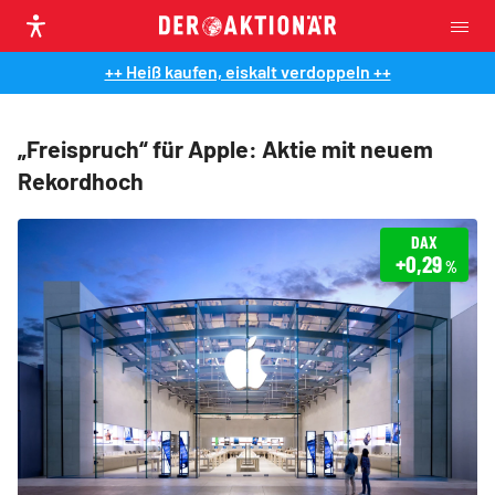
++ Heiß kaufen, eiskalt verdoppeln ++
„Freispruch“ für Apple: Aktie mit neuem
Rekordhoch
DAX
+0,29
%