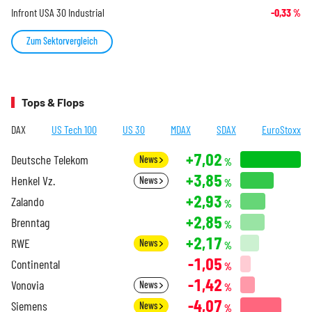
Infront USA 30 Industrial
-0,33
%
Zum Sektorvergleich
Tops & Flops
DAX
US Tech 100
US 30
MDAX
SDAX
EuroStoxx
+7,02
Deutsche Telekom
News
%
+3,85
Henkel Vz.
News
%
+2,93
Zalando
%
+2,85
Brenntag
%
+2,17
RWE
News
%
-1,05
Continental
%
-1,42
Vonovia
News
%
-4,07
Siemens
News
%