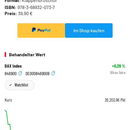
Format:
Klappenbroschur
ISBN:
978-3-68932-073-7
Preis:
39,90 €
Im Shop kaufen
Behandelter Wert
DAX Index
+0,29
%
846900
DE0008469008
Börse:
Xetra
Watchlist
Kurs
26.202,96
Pkt