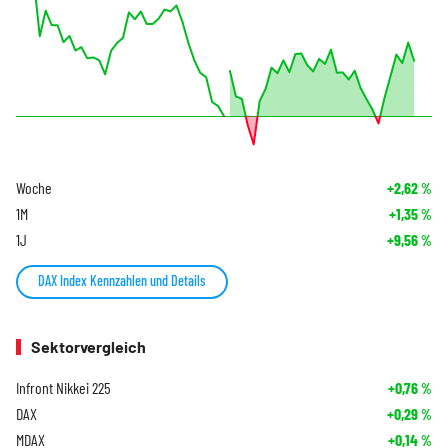
Woche
+2,62
%
1M
+1,35
%
1J
+9,56
%
DAX Index Kennzahlen und Details
Sektorvergleich
Infront Nikkei 225
+0,76
%
DAX
+0,29
%
MDAX
+0,14
%