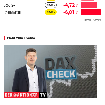
-4,72
Scout24
News
%
-6,01
Rheinmetall
News
%
Börse: Tradegate
Mehr zum Thema