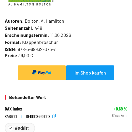
Autoren:
Bolton, A. Hamilton
Seitenanzahl:
448
Erscheinungstermin:
11.06.2026
Format:
Klappenbroschur
ISBN:
978-3-68932-073-7
Preis:
39,90 €
Im Shop kaufen
Behandelter Wert
DAX Index
+0,69
%
846900
DE0008469008
Börse:
Xetra
Watchlist