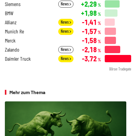
+2,29
Siemens
News
%
+1,98
BMW
%
-1,41
Allianz
News
%
-1,57
Munich Re
News
%
-1,58
Merck
%
-2,18
Zalando
News
%
-3,72
Daimler Truck
News
%
Börse: Tradegate
Mehr zum Thema