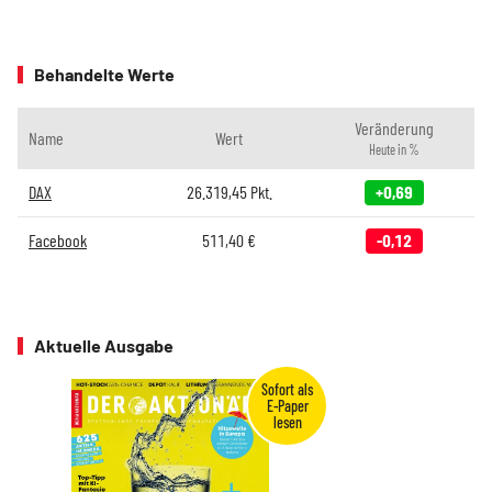
Behandelte Werte
Veränderung
Name
Wert
Heute in %
DAX
26.319,45
Pkt.
+0,69
Facebook
511,40
€
-0,12
Aktuelle Ausgabe