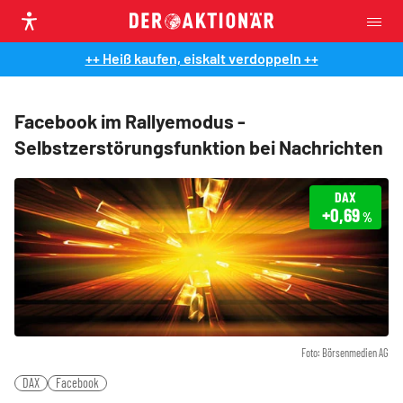
++ Heiß kaufen, eiskalt verdoppeln ++
Facebook im Rallyemodus -
Selbstzerstörungsfunktion bei Nachrichten
DAX
+0,69
%
Foto: Börsenmedien AG
DAX
Facebook