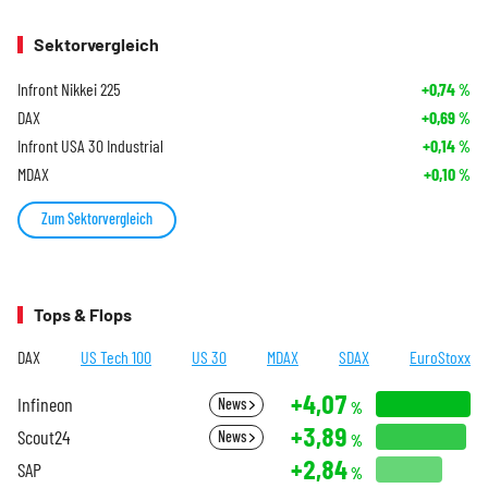
Sektorvergleich
Infront Nikkei 225
+0,74
%
DAX
+0,69
%
Infront USA 30 Industrial
+0,14
%
MDAX
+0,10
%
Zum Sektorvergleich
Tops & Flops
DAX
US Tech 100
US 30
MDAX
SDAX
EuroStoxx
+4,07
Infineon
News
%
+3,89
Scout24
News
%
+2,84
SAP
%