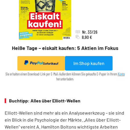
Nr. 33/26
8,90 €
Heiße Tage – eiskalt kaufen: 5 Aktien im Fokus
Im Shop kaufen
Sofortkauf
Sie erhalten einen Download-Link per E-Mail. Außerdem können Sie gekaufte E-Paper in Ihrem
Konto
herunterladen.
Buchtipp: Alles über Elliott-Wellen
Elliott-Wellen sind mehr als ein Analysewerkzeug – sie sind
ein Blick in die Psychologie der Märkte. „Alles über Elliott-
Wellen“ vereint A. Hamilton Boltons wichtigste Arbeiten