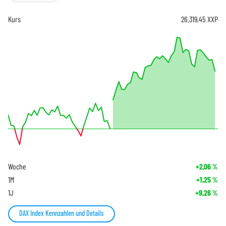
Kurs
26.319,45
XXP
Woche
+2,06
%
1M
+1,25
%
1J
+9,26
%
DAX Index Kennzahlen und Details