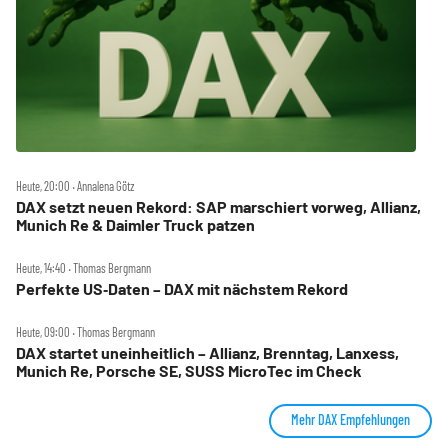
Heute, 20:00 ‧ Annalena Götz
DAX setzt neuen Rekord: SAP marschiert vorweg, Allianz,
Munich Re & Daimler Truck patzen
Heute, 14:40 ‧ Thomas Bergmann
Perfekte US‑Daten – DAX mit nächstem Rekord
Heute, 09:00 ‧ Thomas Bergmann
DAX startet uneinheitlich – Allianz, Brenntag, Lanxess,
Munich Re, Porsche SE, SUSS MicroTec im Check
Mehr DAX Empfehlungen