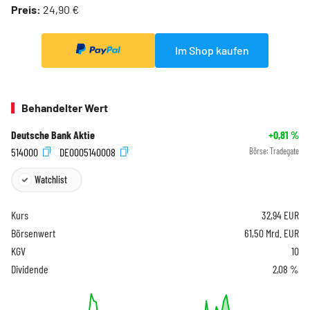
Preis:
24,90 €
Im Shop kaufen
Behandelter Wert
Deutsche Bank Aktie
+0,81
%
514000
DE0005140008
Börse:
Tradegate
Watchlist
Kurs
32,94
EUR
Börsenwert
61,50 Mrd. EUR
KGV
10
Dividende
2,08 %