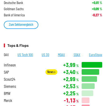
Deutsche Bank
+0,81
%
Goldman Sachs
+0,09
%
Bank of America
-0,27
%
Zum Sektorvergleich
Tops & Flops
DAX
US Tech 100
US 30
MDAX
SDAX
EuroStoxx
+3,99
Infineon
%
+3,40
SAP
News
%
+2,99
Scout24
%
+2,53
Siemens
%
+2,25
BMW
%
-1,13
Merck
%