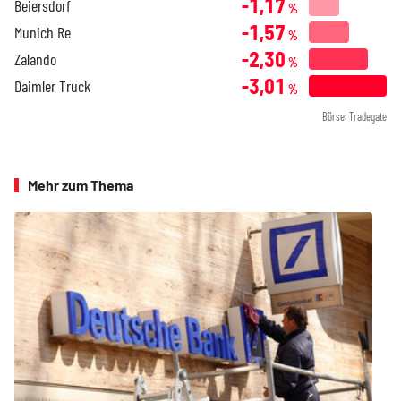
-1,17
Beiersdorf
%
-1,57
Munich Re
%
-2,30
Zalando
%
-3,01
Daimler Truck
%
Börse: Tradegate
Mehr zum Thema