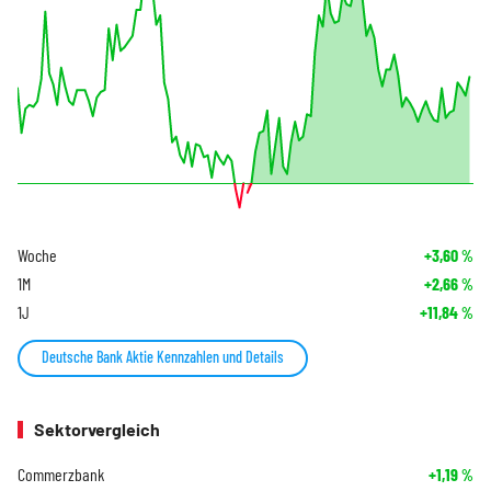
Woche
+3,60
%
1M
+2,66
%
1J
+11,84
%
Deutsche Bank Aktie Kennzahlen und Details
Sektorvergleich
Commerzbank
+1,19
%