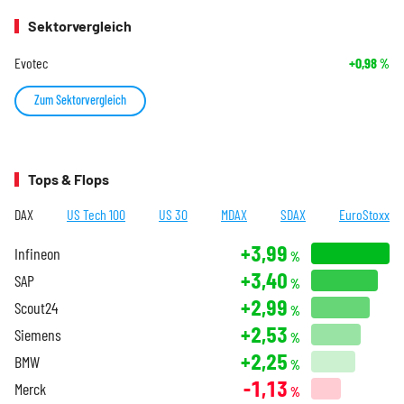
Sektorvergleich
Evotec
+0,98
%
Zum Sektorvergleich
Tops & Flops
DAX
US Tech 100
US 30
MDAX
SDAX
EuroStoxx
+3,99
Infineon
%
+3,40
SAP
%
+2,99
Scout24
%
+2,53
Siemens
%
+2,25
BMW
%
-1,13
Merck
%