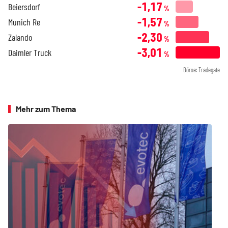
-1,17
Beiersdorf
%
-1,57
Munich Re
%
-2,30
Zalando
%
-3,01
Daimler Truck
%
Börse: Tradegate
Mehr zum Thema