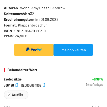
Autoren:
Webb, Amy Hessel, Andrew
Seitenanzahl:
432
Erscheinungstermin:
01.09.2022
Format:
Klappenbroschur
ISBN:
978-3-86470-803-9
Preis:
24,90 €
Im Shop kaufen
Behandelter Wert
Evotec Aktie
+0,98
%
566480
DE0005664809
Börse:
Tradegate
Watchlist
Kurs
3,50
EUR