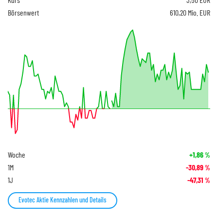
Börsenwert
610,20 Mio. EUR
Woche
+1,86
%
1M
-30,89
%
1J
-47,31
%
Evotec Aktie Kennzahlen und Details