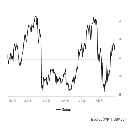
26
24
22
20
18
Mai '19
Jul '19
Sep '19
Nov '19
Jan '20
Mär '20
Evotec
Evotec
(WKN: 566480)