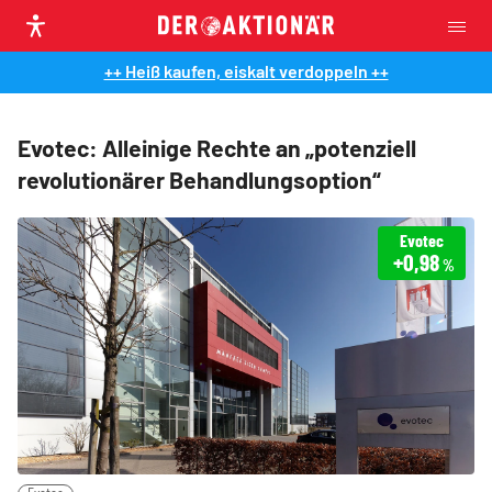
++ Heiß kaufen, eiskalt verdoppeln ++
Evotec: Alleinige Rechte an „potenziell
revolutionärer Behandlungsoption“
Evotec
+0,98
%