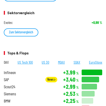
Sektorvergleich
Evotec
+0,98
%
Zum Sektorvergleich
Tops & Flops
DAX
US Tech 100
US 30
MDAX
SDAX
EuroStoxx
+3,99
Infineon
%
+3,40
SAP
News
%
+2,99
Scout24
%
+2,53
Siemens
%
+2,25
BMW
%