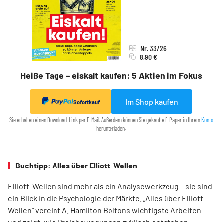
Nr. 33/26
8,90 €
Heiße Tage – eiskalt kaufen: 5 Aktien im Fokus
Im Shop kaufen
Sofortkauf
Sie erhalten einen Download-Link per E-Mail. Außerdem können Sie gekaufte E-Paper in Ihrem
Konto
herunterladen.
Buchtipp: Alles über Elliott-Wellen
Elliott-Wellen sind mehr als ein Analysewerkzeug – sie sind
ein Blick in die Psychologie der Märkte. „Alles über Elliott-
Wellen“ vereint A. Hamilton Boltons wichtigste Arbeiten
und zeigt, wie Preisbewegungen zyklisch entstehen.