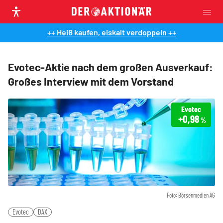
++ Heiß kaufen, eiskalt verdoppeln ++
Evotec-Aktie nach dem großen Ausverkauf:
Großes Interview mit dem Vorstand
Evotec
+0,98
%
Foto: Börsenmedien AG
Evotec
DAX