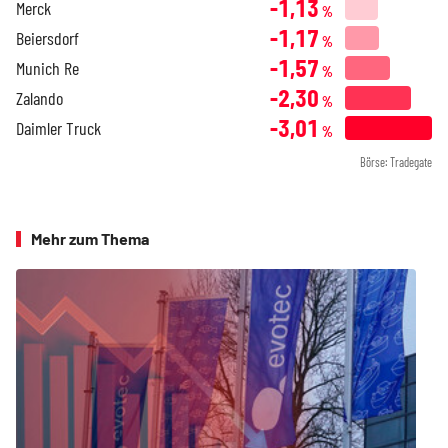
-1,13
Merck
%
-1,17
Beiersdorf
%
-1,57
Munich Re
%
-2,30
Zalando
%
-3,01
Daimler Truck
%
Börse: Tradegate
Mehr zum Thema