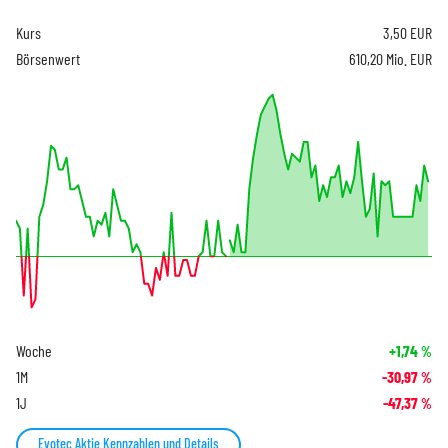
Kurs
3,50
EUR
Börsenwert
610,20 Mio. EUR
Woche
+1,74
%
1M
-30,97
%
1J
-47,37
%
Evotec Aktie Kennzahlen und Details