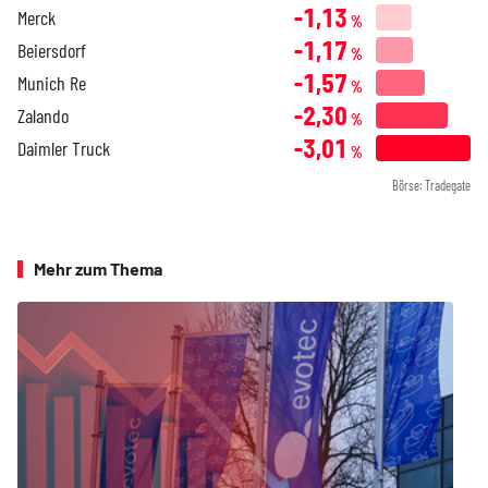
-1,13
Merck
%
-1,17
Beiersdorf
%
-1,57
Munich Re
%
-2,30
Zalando
%
-3,01
Daimler Truck
%
Börse: Tradegate
Mehr zum Thema