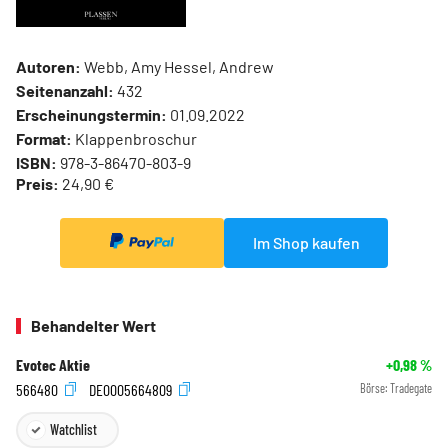
Autoren:
Webb, Amy Hessel, Andrew
Seitenanzahl:
432
Erscheinungstermin:
01.09.2022
Format:
Klappenbroschur
ISBN:
978-3-86470-803-9
Preis:
24,90 €
Im Shop kaufen
Behandelter Wert
Evotec Aktie
+0,98
%
566480
DE0005664809
Börse:
Tradegate
Watchlist