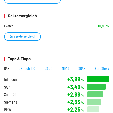
Sektorvergleich
Evotec
+0,98
%
Zum Sektorvergleich
Tops & Flops
DAX
US Tech 100
US 30
MDAX
SDAX
EuroStoxx
+3,99
Infineon
%
+3,40
SAP
%
+2,99
Scout24
%
+2,53
Siemens
%
+2,25
BMW
%