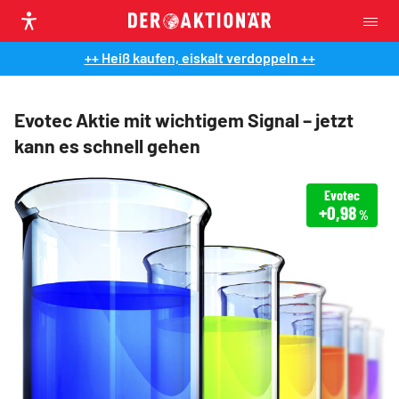
++ Heiß kaufen, eiskalt verdoppeln ++
Evotec Aktie mit wichtigem Signal – jetzt
kann es schnell gehen
Evotec
+0,98
%