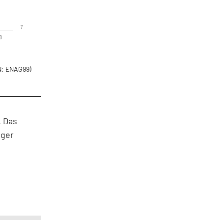
7
0
: ENAG99)
. Das
eger