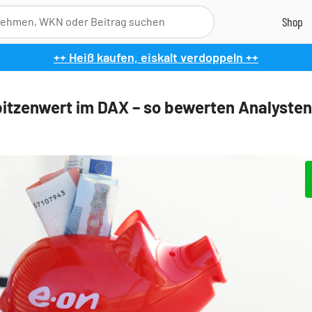
++ Heiß kaufen, eiskalt verdoppeln ++
pitzenwert im DAX – so bewerten Analysten