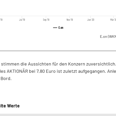
'19
Jul '19
Sep '19
Nov '19
Jan '20
Mär '2
E.on
E.on
(WKN
stimmen die Aussichten für den Konzern zuversichtlich
des AKTIONÄR bei 7,80 Euro ist zuletzt aufgegangen. Anl
 Bord.
lte Werte