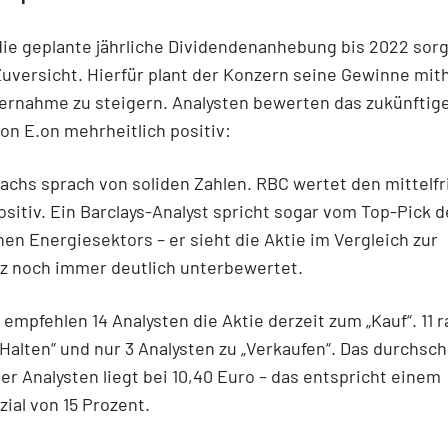
die geplante jährliche Dividendenanhebung bis 2022 sor
Zuversicht. Hierfür plant der Konzern seine Gewinne mith
ernahme zu steigern. Analysten bewerten das zukünftige
on E.on mehrheitlich positiv:
chs sprach von soliden Zahlen. RBC wertet den mittelfr
ositiv. Ein Barclays-Analyst spricht sogar vom Top-Pick 
en Energiesektors – er sieht die Aktie im Vergleich zur
z noch immer deutlich unterbewertet.
empfehlen 14 Analysten die Aktie derzeit zum „Kauf“. 11 r
„Halten“ und nur 3 Analysten zu „Verkaufen“. Das durchsch
ller Analysten liegt bei 10,40 Euro – das entspricht einem
ial von 15 Prozent.