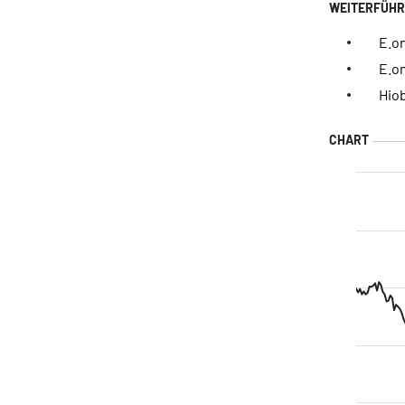
E.o
E.o
Hio