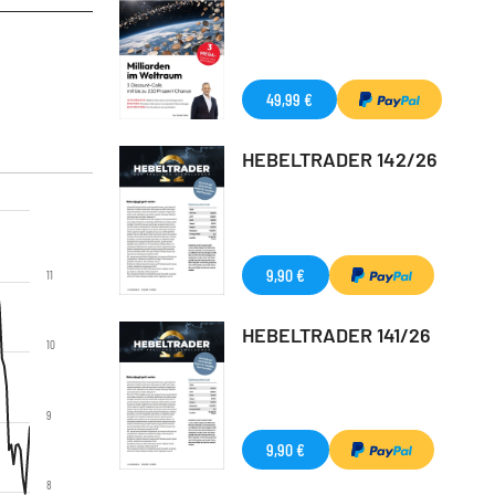
49,99 €
HEBELTRADER 142/26
9,90 €
11
HEBELTRADER 141/26
10
9
9,90 €
8