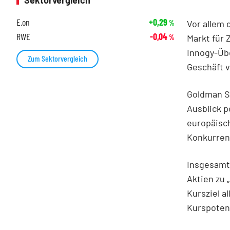
Sektorvergleich
E.on
+0,29
Vor allem 
%
RWE
-0,04
Markt für 
%
Innogy-Üb
Zum Sektorvergleich
Geschäft v
Goldman Sa
Ausblick p
europäisch
Konkurren
Insgesamt 
Aktien zu 
Kursziel a
Kurspotenz