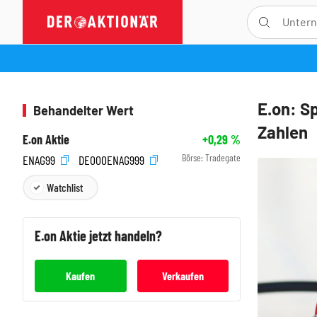
E.on: S
Behandelter Wert
Zahlen
E.on Aktie
+0,29
%
Börse:
Tradegate
ENAG99
DE000ENAG999
Watchlist
E.on
Aktie jetzt handeln?
Kaufen
Verkaufen