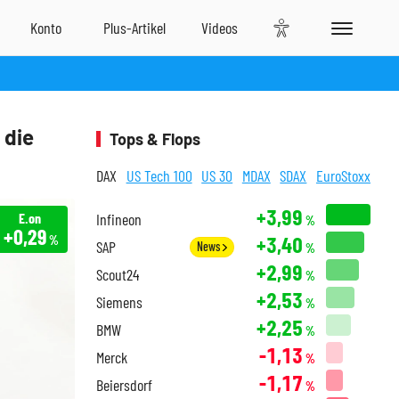
 die
Tops & Flops
DAX
US Tech 100
US 30
MDAX
SDAX
EuroStoxx
+3,99
E.on
Infineon
%
+0,29
+3,40
%
SAP
News
%
+2,99
Scout24
%
+2,53
Siemens
%
+2,25
BMW
%
-1,13
Merck
%
-1,17
Beiersdorf
%