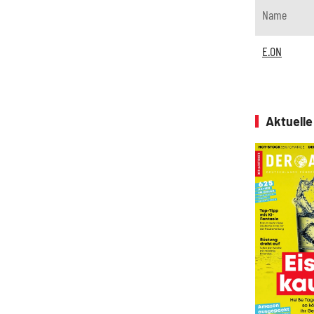
Name
E.ON
Aktuell