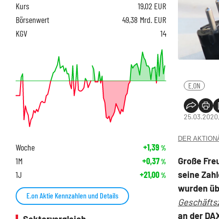
Kurs
19,02
EUR
Börsenwert
49,38 Mrd. EUR
KGV
14
E.ON
25.03.2020,
DER AKTIONÄR
Woche
+1,39
%
Große Fre
1M
+0,37
%
seine Zah
1J
+21,00
%
wurden üb
E.on Aktie Kennzahlen und Details
Geschäftsz
an der DAX