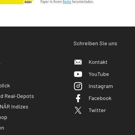
Paper in Ihrem
Konto
herunterladen.
Schreiben Sie uns
Kontakt
r
YouTube
lick
Instagram
nd Real-Depots
Facebook
NÄR Indizes
Twitter
hop
en