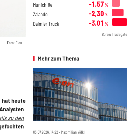
-1,57
Munich Re
%
-2,30
Zalando
%
-3,01
Daimler Truck
%
Börse: Tradegate
Foto: E.on
Mehr zum Thema
 hat heute
 Analysten
ils zu den
ngefochten
03.07.2026, 14:22 ‧ Maximilian Völkl