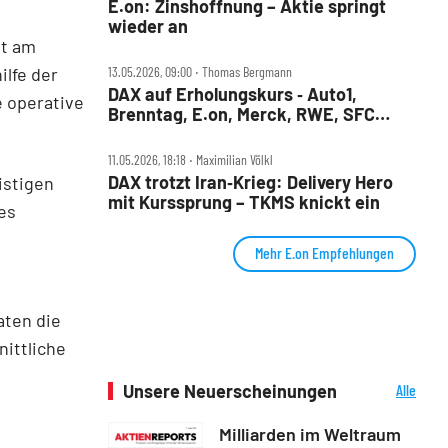
E.on: Zinshoffnung – Aktie springt
wieder an
gt am
ilfe der
13.05.2026, 09:00 ‧ Thomas Bergmann
DAX auf Erholungskurs ‑ Auto1,
 operative
Brenntag, E.on, Merck, RWE, SFC
Energy, SMA Solar, Verbio im Check
11.05.2026, 18:18 ‧ Maximilian Völkl
DAX trotzt Iran‑Krieg: Delivery Hero
istigen
mit Kurssprung – TKMS knickt ein
des
Mehr E.on Empfehlungen
aten die
nittliche
Unsere Neuerscheinungen
Alle
Neuerscheinungen
Milliarden im Weltraum