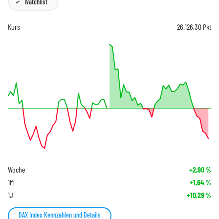
Watchlist
Kurs
26.126,30
Pkt
Woche
+2,90
%
1M
+1,64
%
1J
+10,29
%
DAX Index Kennzahlen und Details