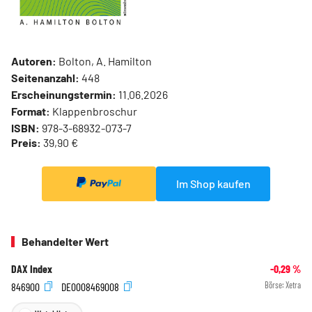
Autoren:
Bolton, A. Hamilton
Seitenanzahl:
448
Erscheinungstermin:
11.06.2026
Format:
Klappenbroschur
ISBN:
978-3-68932-073-7
Preis:
39,90 €
Im Shop kaufen
Behandelter Wert
DAX Index
-0,29
%
846900
DE0008469008
Börse:
Xetra