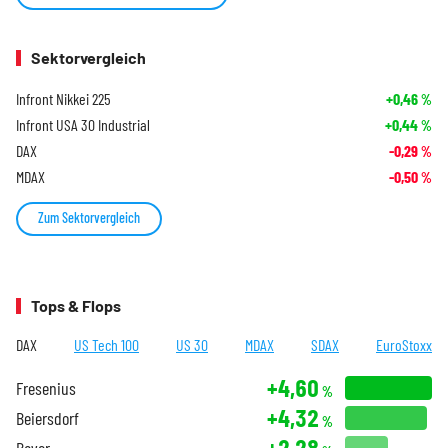
Sektorvergleich
Infront Nikkei 225
+0,46
%
Infront USA 30 Industrial
+0,44
%
DAX
-0,29
%
MDAX
-0,50
%
Zum Sektorvergleich
Tops & Flops
DAX
US Tech 100
US 30
MDAX
SDAX
EuroStoxx
+4,60
Fresenius
%
+4,32
Beiersdorf
%
+2,28
Bayer