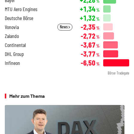
%
+1,34
MTU Aero Engines
%
+1,32
Deutsche Börse
%
-2,35
Vonovia
News
%
-2,72
Zalando
%
-3,67
Continental
%
-3,77
DHL Group
%
-6,50
Infineon
%
Börse: Tradegate
Mehr zum Thema