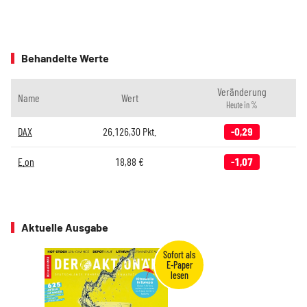
Behandelte Werte
Veränderung
Name
Wert
Heute in %
DAX
26.126,30
Pkt.
-0,29
E.on
18,88
€
-1,07
Aktuelle Ausgabe