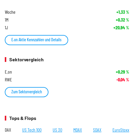
Woche
+1,33
%
1M
+0,32
%
1J
+20,94
%
E.on Aktie Kennzahlen und Details
Sektorvergleich
E.on
+0,29
%
RWE
-0,04
%
Zum Sektorvergleich
Tops & Flops
DAX
US Tech 100
US 30
MDAX
SDAX
EuroStoxx