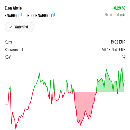
E.on Aktie
+0,29
%
ENAG99
DE000ENAG999
Börse:
Tradegate
Watchlist
Kurs
19,02
EUR
Börsenwert
49,38 Mrd. EUR
KGV
14