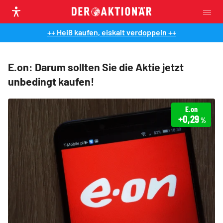
++ Heiß kaufen, eiskalt verdoppeln ++
E.on: Darum sollten Sie die Aktie jetzt
unbedingt kaufen!
E.on
+0,29
%