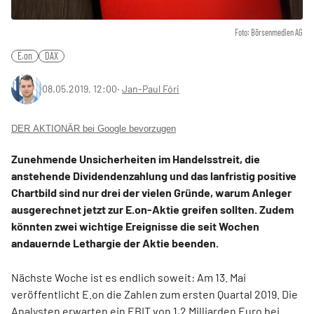
Foto: Börsenmedien AG
E.on
DAX
08.05.2019, 12:00
‧
Jan-Paul Fóri
DER AKTIONÄR bei Google bevorzugen
Zunehmende Unsicherheiten im Handelsstreit, die
anstehende Dividendenzahlung und das lanfristig positive
Chartbild sind nur drei der vielen Gründe, warum Anleger
ausgerechnet jetzt zur E.on-Aktie greifen sollten. Zudem
könnten zwei wichtige Ereignisse die seit Wochen
andauernde Lethargie der Aktie beenden.
Nächste Woche ist es endlich soweit: Am 13. Mai
veröffentlicht E.on die Zahlen zum ersten Quartal 2019. Die
Analysten erwarten ein EBIT von 1,2 Milliarden Euro bei