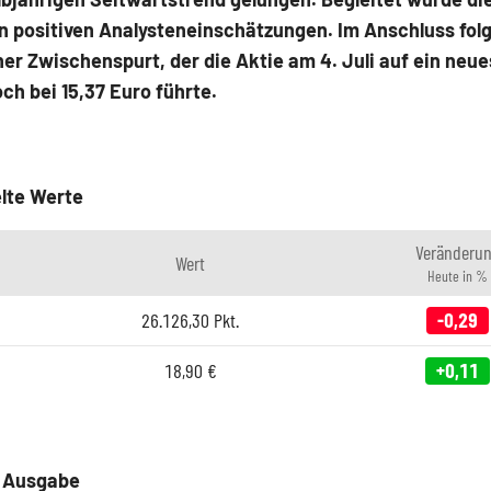
n positiven Analysteneinschätzungen. Im Anschluss folg
r Zwischenspurt, der die Aktie am 4. Juli auf ein neue
ch bei 15,37 Euro führte.
lte Werte
Veränderu
Wert
Heute in %
26.126,30
Pkt.
-0,29
18,90
€
+0,11
e Ausgabe