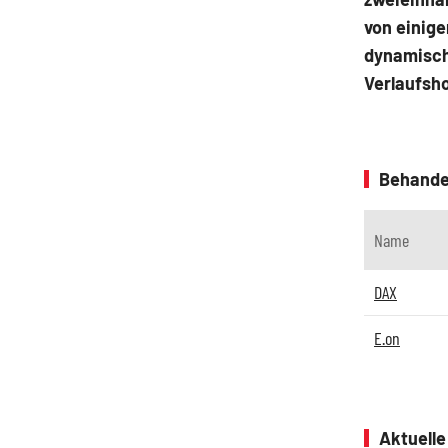
von einige
dynamische
Verlaufsho
Behande
Name
DAX
E.on
Aktuell