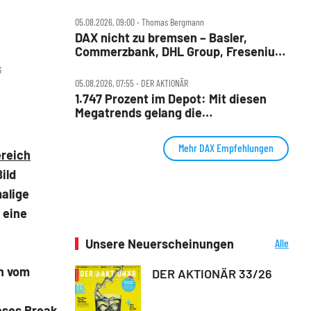
Merck und Commerzbank im Fokus
05.08.2026, 09:00 ‧ Thomas Bergmann
DAX nicht zu bremsen – Basler,
Commerzbank, DHL Group, Fresenius,
Infineon, Vonovia im Check
G
05.08.2026, 07:55 ‧ DER AKTIONÄR
1.747 Prozent im Depot: Mit diesen
Megatrends gelang die
außergewöhnliche Performance
Mehr DAX Empfehlungen
ereich
ild
alige
 eine
Unsere Neuerscheinungen
Alle
Neuerscheinungen
ch vom
DER AKTIONÄR 33/26
eses Break