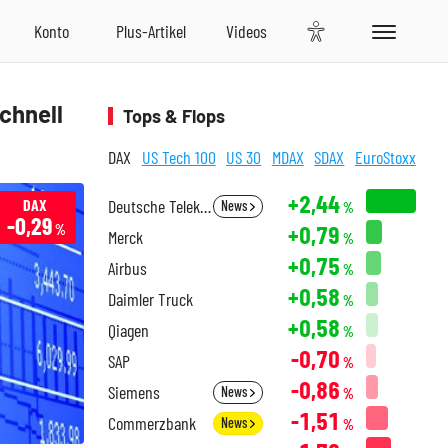
schnell
Tops & Flops
DAX
US Tech 100
US 30
MDAX
SDAX
EuroStoxx
+2,44
DAX
Deutsche Telekom
News
%
-0,29
+0,79
%
Merck
%
+0,75
Airbus
%
+0,58
Daimler Truck
%
+0,58
Qiagen
%
-0,70
SAP
%
-0,86
Siemens
News
%
-1,51
Commerzbank
News
%