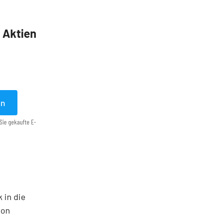
5 Aktien
en
Sie gekaufte E-
 in die
ton