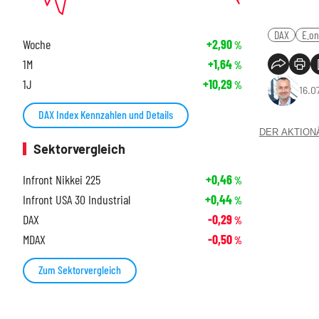
DAX
E.on
Woche
+2,90
%
1M
+1,64
%
1J
+10,29
%
16.0
DAX Index Kennzahlen und Details
DER AKTIONÄR
Sektorvergleich
Infront Nikkei 225
+0,46
%
Infront USA 30 Industrial
+0,44
%
DAX
-0,29
%
MDAX
-0,50
%
Zum Sektorvergleich