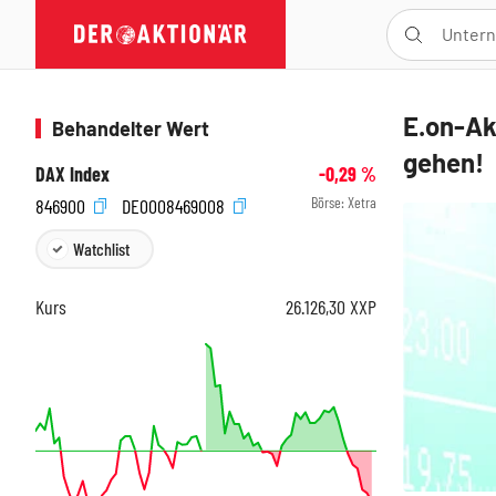
E.on-Akt
Behandelter Wert
gehen!
DAX Index
-0,29
%
Börse:
Xetra
846900
DE0008469008
Watchlist
Kurs
26.126,30
XXP