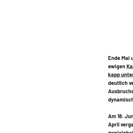
Ende Mai 
ewigen
Ka
kapp unter
deutlich 
Ausbruchsl
dynamisc
Am 18. Ju
April verg
zweieinha