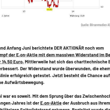
Quelle: Börsenmedien A
und Anfang Juni berichtete DER AKTIONÄR noch vom
mpf der E.on-Aktie mit dem massiven Widerstand im B
 14,50 Euro.
Mittlerweile hat sich das charttechnische B
verbessert. Der Widerstand wurde überwunden, die ehem
inie erfolgreich getestet. Jetzt besteht die Chance auf
he Aufwärtsbewegung.
ni war es soweit. Mit dem Sprung über das Zwischenho
angen Jahres ist der
E.on
-Aktie
der Ausbruch aus ihrem
lbjährigen Seitwärtstrend gelungen. Begleitet wurde di