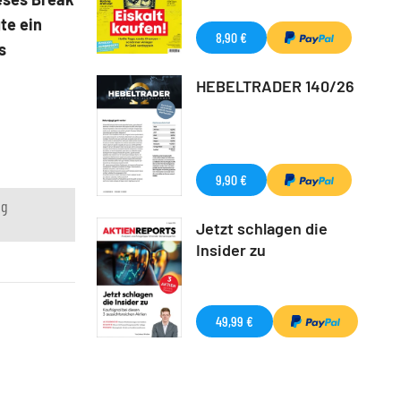
te ein
8,90 €
s
HEBELTRADER 140/26
9,90 €
ng
Jetzt schlagen die
Insider zu
49,99 €