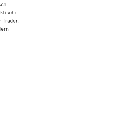
sch
aktische
 Trader,
dern