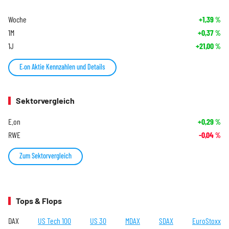
Woche
+1,39
%
1M
+0,37
%
1J
+21,00
%
E.on Aktie Kennzahlen und Details
Sektorvergleich
E.on
+0,29
%
RWE
-0,04
%
Zum Sektorvergleich
Tops & Flops
DAX
US Tech 100
US 30
MDAX
SDAX
EuroStoxx