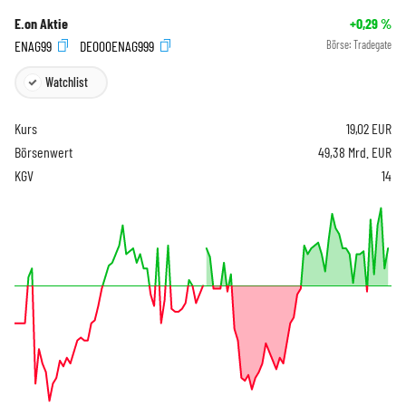
E.on Aktie
+0,29
%
ENAG99
DE000ENAG999
Börse:
Tradegate
Watchlist
Kurs
19,02
EUR
Börsenwert
49,38 Mrd. EUR
KGV
14