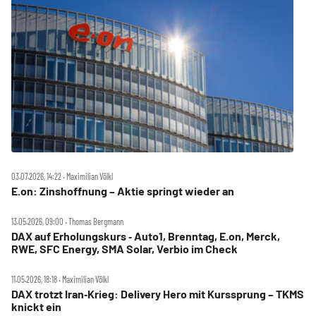
03.07.2026, 14:22 ‧ Maximilian Völkl
E.on: Zinshoffnung – Aktie springt wieder an
13.05.2026, 09:00 ‧ Thomas Bergmann
DAX auf Erholungskurs ‑ Auto1, Brenntag, E.on, Merck,
RWE, SFC Energy, SMA Solar, Verbio im Check
11.05.2026, 18:18 ‧ Maximilian Völkl
DAX trotzt Iran‑Krieg: Delivery Hero mit Kurssprung – TKMS
knickt ein