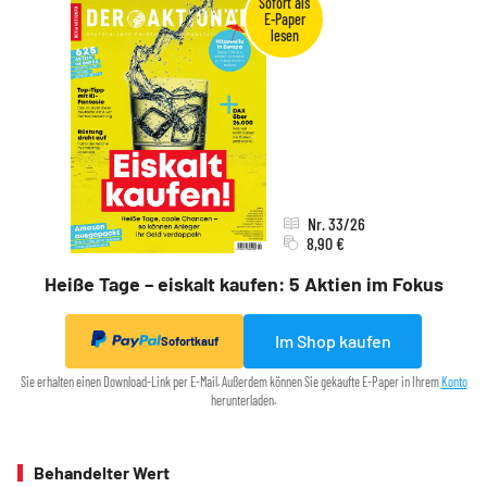
Nr. 33/26
8,90 €
Heiße Tage – eiskalt kaufen: 5 Aktien im Fokus
Im Shop kaufen
Sofortkauf
Sie erhalten einen Download-Link per E-Mail. Außerdem können Sie gekaufte E-Paper in Ihrem
Konto
herunterladen.
Behandelter Wert