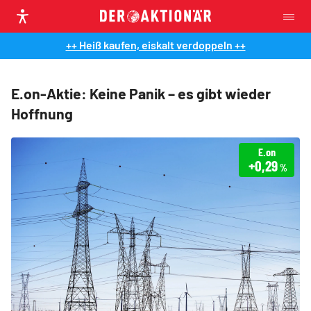
++ Heiß kaufen, eiskalt verdoppeln ++
E.on-Aktie: Keine Panik – es gibt wieder
Hoffnung
E.on
+0,29
%