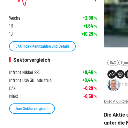
Woche
+2,90
%
1M
+1,64
%
1J
+10,29
%
DAX Index Kennzahlen und Details
Sektorvergleich
DAX
E.on
Infront Nikkei 225
+0,46
%
Infront USA 30 Industrial
+0,44
%
14.0
DAX
-0,29
%
MDAX
-0,50
%
DER AKTIONÄR
Zum Sektorvergleich
Die Aktie 
unter die