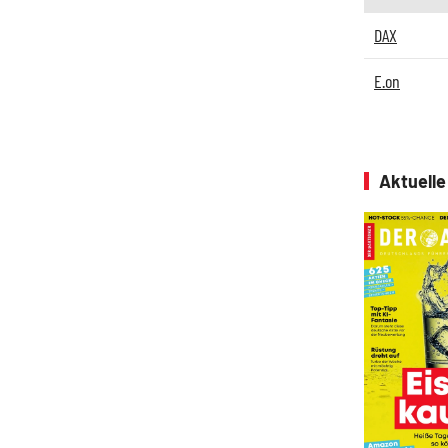
DAX
E.on
Aktuell