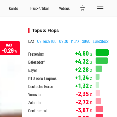
Tops & Flops
DAX
US Tech 100
US 30
MDAX
SDAX
EuroStoxx
DAX
-0,29
%
+4,60
Fresenius
%
+4,32
Beiersdorf
%
+2,28
Bayer
%
+1,34
MTU Aero Engines
%
+1,32
Deutsche Börse
%
-2,35
Vonovia
%
-2,72
Zalando
%
-3,67
Continental
%