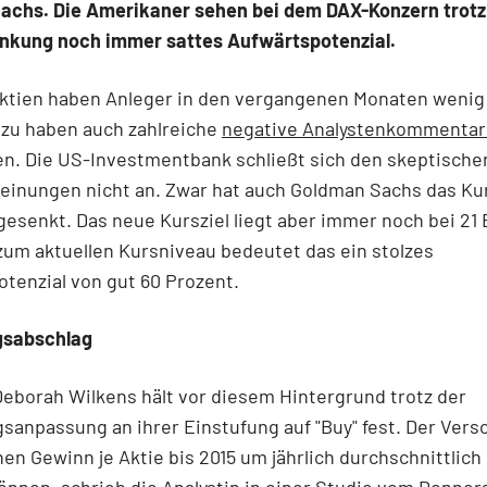
achs. Die Amerikaner sehen bei dem DAX-Konzern trotz
enkung noch immer sattes Aufwärtspotenzial.
Aktien haben Anleger in den vergangenen Monaten wenig
azu haben auch zahlreiche
negative Analystenkommentar
en. Die US-Investmentbank schließt sich den skeptische
einungen nicht an. Zwar hat auch Goldman Sachs das Ku
gesenkt. Das neue Kursziel liegt aber immer noch bei 21 
zum aktuellen Kursniveau bedeutet das ein stolzes
tenzial von gut 60 Prozent.
gsabschlag
Deborah Wilkens hält vor diesem Hintergrund trotz der
anpassung an ihrer Einstufung auf "Buy" fest. Der Vers
nen Gewinn je Aktie bis 2015 um jährlich durchschnittlich
önnen, schrieb die Analystin in einer Studie vom Donners