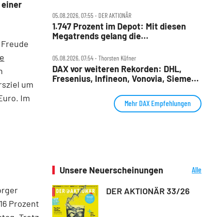
Infineon, Vonovia im Check
 einer
05.08.2026, 07:55 ‧ DER AKTIONÄR
1.747 Prozent im Depot: Mit diesen
Megatrends gelang die
 Freude
außergewöhnliche Performance
e
05.08.2026, 07:54 ‧ Thorsten Küfner
DAX vor weiteren Rekorden: DHL,
n
Fresenius, Infineon, Vonovia, Siemens
rsziel um
Energy und Zalando im Fokus
Euro. Im
Mehr DAX Empfehlungen
Unsere Neuerscheinungen
Alle
Neuerscheinungen
orger
DER AKTIONÄR 33/26
 16 Prozent
tag. Trotz