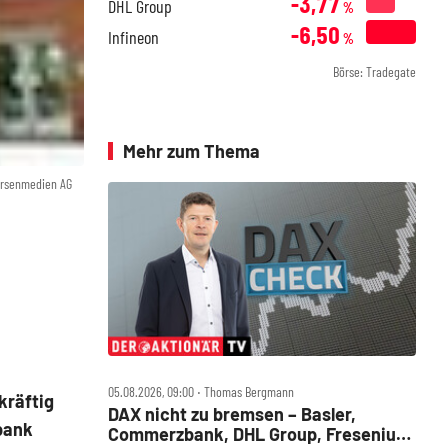
-3,77
DHL Group
%
-6,50
Infineon
%
Börse: Tradegate
Mehr zum Thema
örsenmedien AG
05.08.2026, 09:00 ‧ Thomas Bergmann
kräftig
DAX nicht zu bremsen – Basler,
bank
Commerzbank, DHL Group, Fresenius,