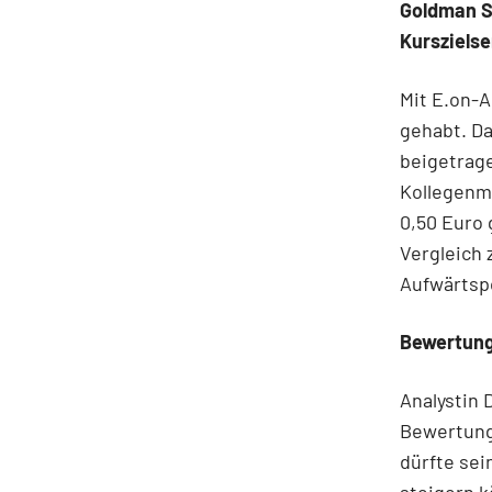
Goldman S
Kursziels
Mit E.on-
gehabt. D
beigetrag
Kollegenm
0,50 Euro 
Vergleich 
Aufwärtspo
Bewertun
Analystin 
Bewertungs
dürfte sei
steigern k