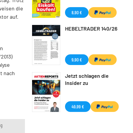
weisen die
8,90 €
tor auf.
HEBELTRADER 140/26
en
2013)
9,90 €
lyse
kt nach
Jetzt schlagen die
Insider zu
49,99 €
ng