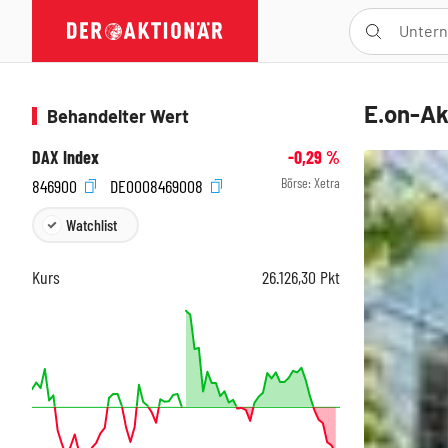
E.on-Ak
Behandelter Wert
DAX Index
-0,29
%
Börse:
Xetra
846900
DE0008469008
Watchlist
Kurs
26.126,30
Pkt