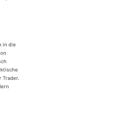
 in die
ton
sch
aktische
 Trader,
dern