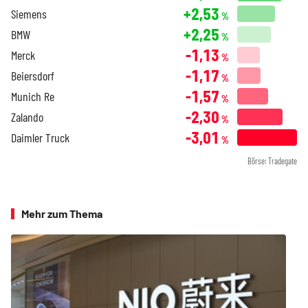
+2,53
Siemens
%
+2,25
BMW
%
-1,13
Merck
%
-1,17
Beiersdorf
%
-1,57
Munich Re
%
-2,30
Zalando
%
-3,01
Daimler Truck
%
Börse: Tradegate
Mehr zum Thema