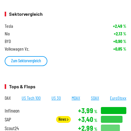
Sektorvergleich
Tesla
+2,49
%
Nio
+2,13
%
BYD
+0,90
%
Volkswagen Vz.
+0,85
%
Zum Sektorvergleich
Tops & Flops
DAX
US Tech 100
US 30
MDAX
SDAX
EuroStoxx
+3,99
Infineon
%
+3,40
SAP
News
%
+2,99
Scout24
%