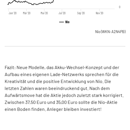
0
Jan '20
Mär '20
Mai '20
Jul '20
Sep '20
Nov '20
Nio
Nio
(WKN: A2N4PB)
Fazit: Neue Modelle, das Akku-Wechsel-Konzept und der
Aufbau eines eigenen Lade-Netzwerks sprechen für die
Kreativität und die positive Entwicklung von Nio. Die
letzten Zahlen waren beeindruckend gut. Nach dem
Aufwärtsmove hat die Aktie jedoch zuletzt stark korrigiert.
Zwischen 37,50 Euro und 35,00 Euro sollte die Nio-Aktie
einen Boden finden. Anleger bleiben investiert!