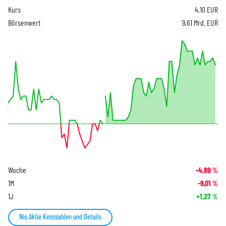
Kurs
4,10
EUR
Börsenwert
9,61 Mrd. EUR
Woche
-4,89
%
1M
-9,01
%
1J
+1,27
%
Nio Aktie Kennzahlen und Details