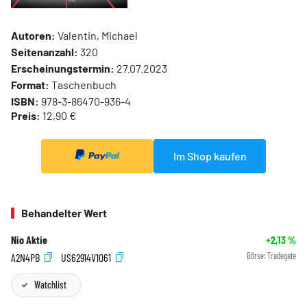
Autoren:
Valentin, Michael
Seitenanzahl:
320
Erscheinungstermin:
27.07.2023
Format:
Taschenbuch
ISBN:
978-3-86470-936-4
Preis:
12,90 €
Im Shop kaufen
Behandelter Wert
Nio Aktie
+2,13
%
A2N4PB
US62914V1061
Börse:
Tradegate
Watchlist