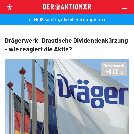
++ Heiß kaufen, eiskalt verdoppeln ++
Drägerwerk: Drastische Dividendenkürzung
- wie reagiert die Aktie?
Drägerwerk
+0,00
%