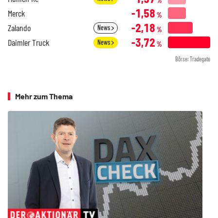
%
-1,58
Merck
%
-2,18
Zalando
News
%
-3,72
Daimler Truck
News
%
Börse: Tradegate
Mehr zum Thema