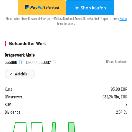
Im Shop kaufen
Sofortkauf
Sie erhalten einen Download-Link per E-Mail. Außerdem können Sie gekaufte E-Paper in Ihrem
Konto
herunterladen.
Behandelter Wert
Drägerwerk Aktie
555060
DE0005550602
Börse:
Tradegate
Watchlist
Kurs
83,80
EUR
Börsenwert
932,24 Mio. EUR
KGV
7
Dividende
2,04 %