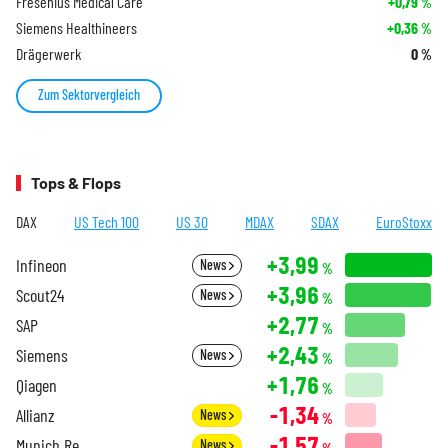
Fresenius Medical Care
+0,79
%
Siemens Healthineers
+0,36
%
Drägerwerk
0
%
Zum Sektorvergleich
Tops & Flops
DAX
US Tech 100
US 30
MDAX
SDAX
EuroStoxx
+3,99
Infineon
News
%
+3,96
Scout24
News
%
+2,77
SAP
%
+2,43
Siemens
News
%
+1,76
Qiagen
%
-1,34
Allianz
News
%
-1,57
Munich Re
News