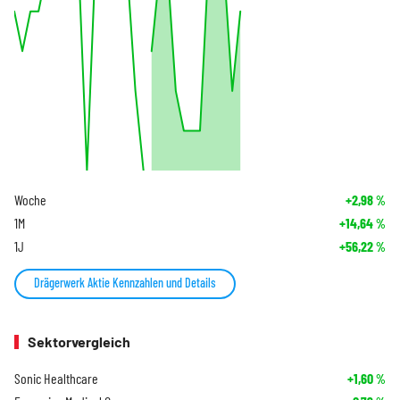
Woche
+2,98
%
1M
+14,64
%
1J
+56,22
%
Drägerwerk Aktie Kennzahlen und Details
Sektorvergleich
Sonic Healthcare
+1,60
%