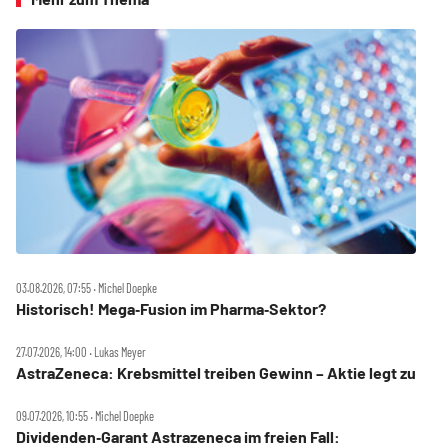
03.08.2026, 07:55 ‧ Michel Doepke
Historisch! Mega‑Fusion im Pharma‑Sektor?
27.07.2026, 14:00 ‧ Lukas Meyer
AstraZeneca: Krebsmittel treiben Gewinn – Aktie legt zu
09.07.2026, 10:55 ‧ Michel Doepke
Dividenden‑Garant Astrazeneca im freien Fall: