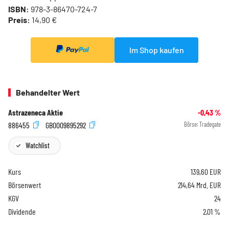
ISBN:
978-3-86470-724-7
Preis:
14,90 €
Im Shop kaufen
Behandelter Wert
Astrazeneca Aktie
-0,43
%
886455
GB0009895292
Börse:
Tradegate
Watchlist
Kurs
139,60
EUR
Börsenwert
214,64 Mrd. EUR
KGV
24
Dividende
2,01 %