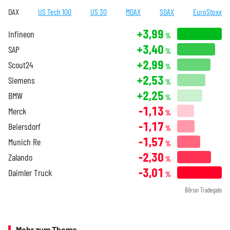
DAX
US Tech 100
US 30
MDAX
SDAX
EuroStoxx
+3,99
Infineon
%
+3,40
SAP
%
+2,99
Scout24
%
+2,53
Siemens
%
+2,25
BMW
%
-1,13
Merck
%
-1,17
Beiersdorf
%
-1,57
Munich Re
%
-2,30
Zalando
%
-3,01
Daimler Truck
%
Börse: Tradegate
Mehr zum Thema