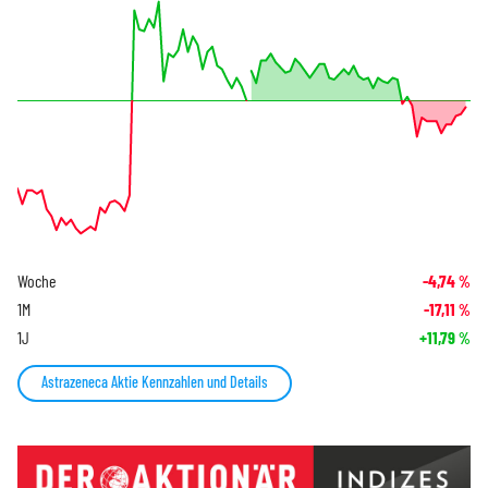
Woche
-4,74
%
1M
-17,11
%
1J
+11,79
%
Astrazeneca Aktie Kennzahlen und Details