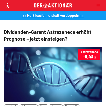
++ Heiß kaufen, eiskalt verdoppeln ++
Dividenden-Garant Astrazeneca erhöht
Prognose – jetzt einsteigen?
Astrazeneca
-0,43
%