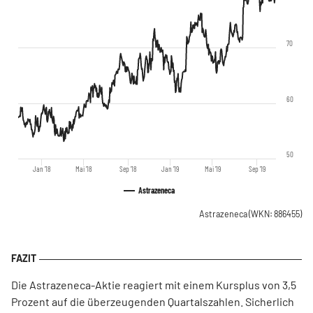
70
60
50
Jan '18
Mai '18
Sep '18
Jan '19
Mai '19
Sep '19
Astrazeneca
Astrazeneca
(WKN: 886455)
Die Astrazeneca-Aktie reagiert mit einem Kursplus von 3,5
Prozent auf die überzeugenden Quartalszahlen. Sicherlich