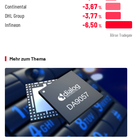
-3,67
Continental
%
-3,77
DHL Group
%
-6,50
Infineon
%
Börse: Tradegate
Mehr zum Thema