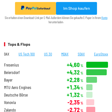
Im Shop kaufen
Sofortkauf
Sie erhalten einen Download-Link per E-Mail. Außerdem können Sie gekaufte E-Paper in Ihrem
Konto
herunterladen.
Tops & Flops
DAX
US Tech 100
US 30
MDAX
SDAX
EuroStoxx
+4,60
Fresenius
%
+4,32
Beiersdorf
%
+2,28
Bayer
%
+1,34
MTU Aero Engines
%
+1,32
Deutsche Börse
%
-2,35
Vonovia
%
-2,72
Zalando
%