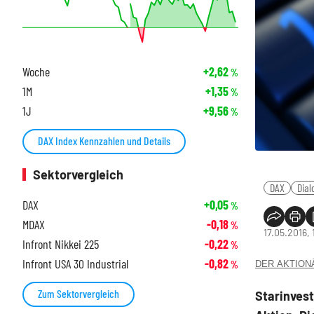
Woche
+2,62
%
1M
+1,35
%
1J
+9,56
%
DAX Index Kennzahlen und Details
Sektorvergleich
DAX
Dial
DAX
+0,05
%
MDAX
-0,18
%
17.05.2016, 
Infront Nikkei 225
-0,22
%
Infront USA 30 Industrial
-0,82
DER AKTIONÄR
%
Zum Sektorvergleich
Starinvest