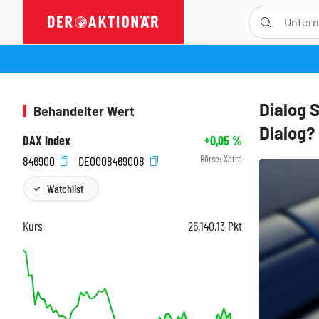
Dialog 
Behandelter Wert
Dialog?
DAX Index
+0,05
%
Börse:
Xetra
846900
DE0008469008
Watchlist
Kurs
26.140,13
Pkt