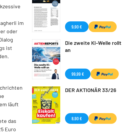
ukzessive
agherli im
9,90 €
er oder
Dialog
Die zweite KI-Welle rollt
gs ist
an
den.
99,99 €
achrichten
DER AKTIONÄR 33/26
he
em läuft
8,90 €
ete das
25 Euro