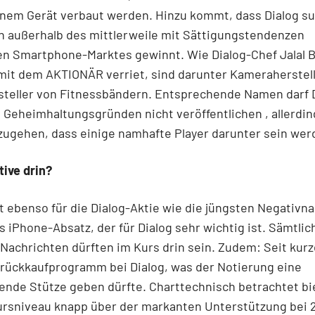
inem Gerät verbaut werden. Hinzu kommt, dass Dialog s
 außerhalb des mittlerweile mit Sättigungstendenzen
n Smartphone-Marktes gewinnt. Wie Dialog-Chef Jalal B
mit dem AKTIONÄR verriet, sind darunter Kameraherstell
steller von Fitnessbändern. Entsprechende Namen darf 
s Geheimhaltungsgründen nicht veröffentlichen , allerdin
ugehen, dass einige namhafte Player darunter sein wer
tive drin?
t ebenso für die Dialog-Aktie wie die jüngsten Negativn
 iPhone-Absatz, der für Dialog sehr wichtig ist. Sämtlic
Nachrichten dürften im Kurs drin sein. Zudem: Seit kurz
nrückkaufprogramm bei Dialog, was der Notierung eine
nde Stütze geben dürfte. Charttechnisch betrachtet bi
ursniveau knapp über der markanten Unterstützung bei 