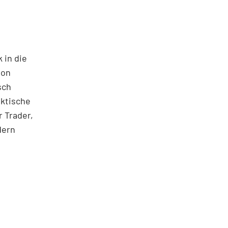
 in die
ton
sch
aktische
 Trader,
dern