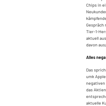
Chips in e
Neukunden
kämpfende
Gespräch 
Tier-1-Her
aktuell au
davon ausz
Alles nega
Das sprich
umk Apples
negativen 
das Aktie
entspreche
aktuelle K