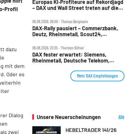
pple hilft
Europas KI‑Profiteure auf Rekordjagd
– DAX und Wall Street treten auf die
-Profil
Bremse
06.08.2026, 09:00 ‧ Thomas Bergmann
DAX‑Rally pausiert – Commerzbank,
Deutz, Rheinmetall, Scout24,
Siemens, SUSS, United Internet im
Check
06.08.2026, 07:35 ‧ Thorsten Küfner
tt dazu
DAX fester erwartet: Siemens,
ie
Rheinmetall, Deutsche Telekom,
ing mit dem
Merck und Commerzbank im Fokus
rd. Oder es
Mehr DAX Empfehlungen
weiterhin
iter
rer Dialog
Unsere Neuerscheinungen
Alle
Neuerscheinungen
nen
HEBELTRADER 141/26
als zwei