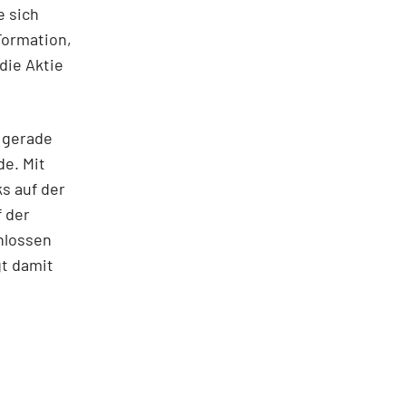
e sich
ormation,
die Aktie
h gerade
de. Mit
s auf der
f der
hlossen
gt damit