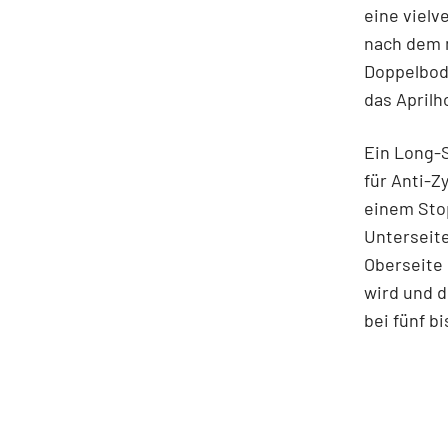
eine vielv
nach dem 
Doppelbode
das Aprilh
Ein Long-S
für Anti-Z
einem Stop
Unterseite
Oberseite 
wird und d
bei fünf b