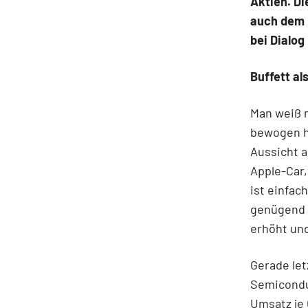
Aktien. Di
auch dem 
bei Dialog
Buffett al
Man weiß n
bewogen ha
Aussicht a
Apple-Car,
ist einfac
genügend 
erhöht und
Gerade let
Semicondu
Umsatz je 