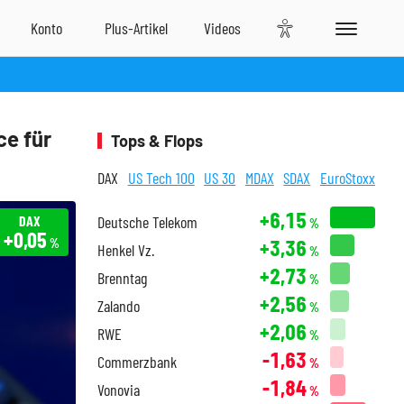
ce für
Tops & Flops
DAX
US Tech 100
US 30
MDAX
SDAX
EuroStoxx
+6,15
DAX
Deutsche Telekom
%
+0,05
+3,36
%
Henkel Vz.
%
+2,73
Brenntag
%
+2,56
Zalando
%
+2,06
RWE
%
-1,63
Commerzbank
%
-1,84
Vonovia
%