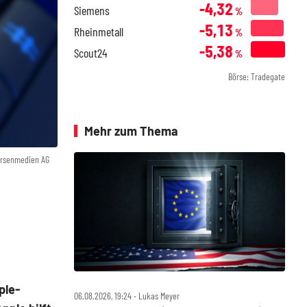
-4,32
Siemens
%
-5,13
Rheinmetall
%
-5,38
Scout24
%
Börse: Tradegate
Mehr zum Thema
örsenmedien AG
ple-
06.08.2026, 19:24 ‧ Lukas Meyer