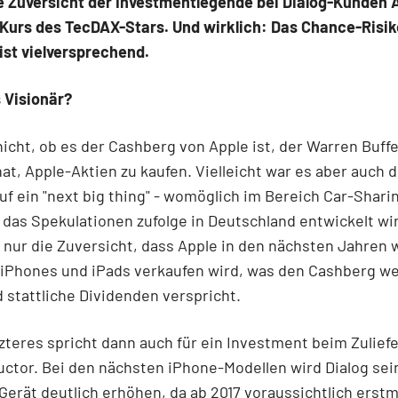
e Zuversicht der Investmentlegende bei Dialog-Kunden A
Kurs des TecDAX-Stars. Und wirklich: Das Chance-Risiko
 ist vielversprechend.
s Visionär?
icht, ob es der Cashberg von Apple ist, der Warren Buffe
t, Apple-Aktien zu kaufen. Vielleicht war es aber auch d
uf ein "next big thing" - womöglich im Bereich Car-Shar
 das Spekulationen zufolge in Deutschland entwickelt wi
h nur die Zuversicht, dass Apple in den nächsten Jahren 
iPhones und iPads verkaufen wird, was den Cashberg we
 stattliche Dividenden verspricht.
zteres spricht dann auch für ein Investment beim Zuliefe
ctor. Bei den nächsten iPhone-Modellen wird Dialog sei
Gerät deutlich erhöhen, da ab 2017 voraussichtlich erstm