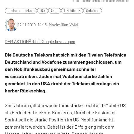
Foto: Thomas Ollendorf, Deutsche Telekom AG
Deutsche Telekom
DAX
Aktie
T-Mobile US
Vodafone
12.11.2019, 14:13
‧
Maximilian Völkl
DER AKTIONÄR bei Google bevorzugen
Die Deutsche Telekom hat sich mit den Rivalen Telefónica
Deutschland und Vodafone zusammengeschlossen, um
den Mobilfunkausbau gemeinsam schneller
voranzutreiben. Zudem hat Vodafone starke Zahlen
gemeldet. In den USA droht der Telekom allerdings ein
herber Rückschlag.
Seit Jahren gilt die wachstumsstarke Tochter T-Mobile US
als Perle des Telekom-Konzerns. Durch die Fusion mit
Sprint soll die starke Position im US-Mobilfunkmarkt
zementiert werden. Dabei ist der Erfolg eng mit dem
Namen John Legere verknüpft. Der schillernde