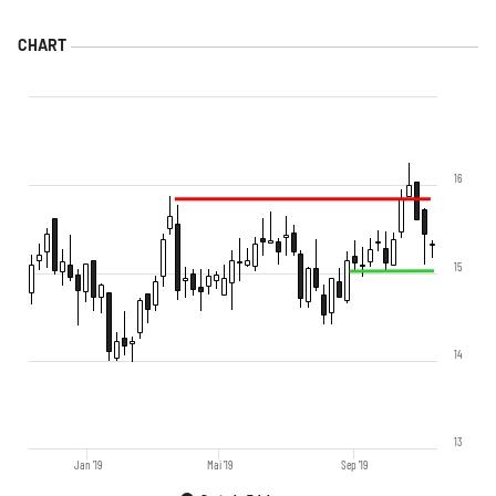
16
15
14
13
Jan '19
Mai '19
Sep '19