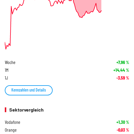
Woche
+7,96
%
1M
+14,44
%
1J
-3,59
%
Kennzahlen und Details
Sektorvergleich
Vodafone
+1,30
%
Orange
-0,03
%