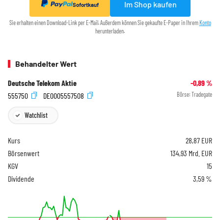
Im Shop kaufen
Sofortkauf
Sie erhalten einen Download-Link per E-Mail. Außerdem können Sie gekaufte E-Paper in Ihrem
Konto
herunterladen.
Behandelter Wert
Deutsche Telekom Aktie
-0,89
%
555750
DE0005557508
Börse:
Tradegate
Watchlist
Kurs
28,87
EUR
Börsenwert
134,93 Mrd. EUR
KGV
15
Dividende
3,59 %