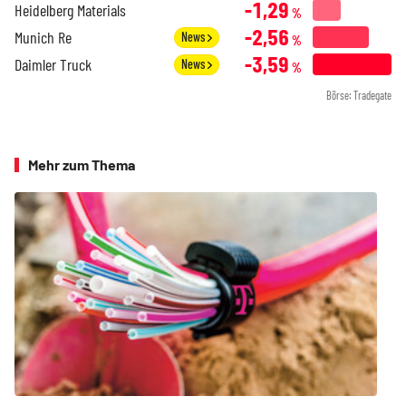
-1,29
Heidelberg Materials
%
-2,56
Munich Re
News
%
-3,59
Daimler Truck
News
%
Börse: Tradegate
Mehr zum Thema