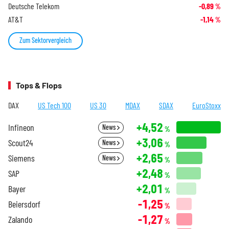
Deutsche Telekom
-0,89
%
AT&T
-1,14
%
Zum Sektorvergleich
Tops & Flops
DAX
US Tech 100
US 30
MDAX
SDAX
EuroStoxx
+4,52
Infineon
News
%
+3,06
Scout24
News
%
+2,65
Siemens
News
%
+2,48
SAP
%
+2,01
Bayer
%
-1,25
Beiersdorf
%
-1,27
Zalando
%