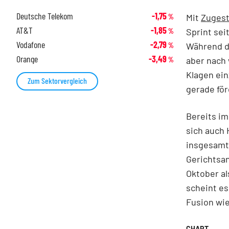
Deutsche Telekom
-1,75
Mit
Zugest
%
AT&T
-1,85
Sprint se
%
Vodafone
-2,79
Während d
%
Orange
-3,49
aber nach 
%
Klagen ein
Zum Sektorvergleich
gerade för
Bereits im
sich auch 
insgesamt 
Gerichtsan
Oktober al
scheint es
Fusion wie