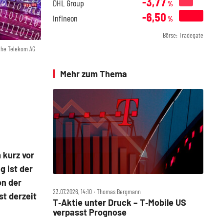
-3,77
DHL Group
%
-6,50
Infineon
%
Börse: Tradegate
che Telekom AG
Mehr zum Thema
 kurz vor
 ist der
on der
23.07.2026, 14:10 ‧ Thomas Bergmann
st derzeit
T‑Aktie unter Druck – T‑Mobile US
verpasst Prognose