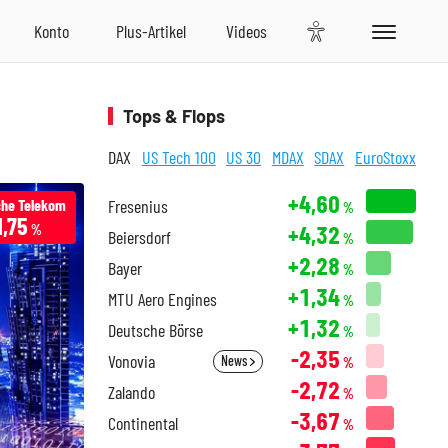
Tops & Flops
DAX
US Tech 100
US 30
MDAX
SDAX
EuroStoxx
+4,60
he Telekom
Fresenius
%
1,75
+4,32
%
Beiersdorf
%
+2,28
Bayer
%
+1,34
MTU Aero Engines
%
+1,32
Deutsche Börse
%
-2,35
Vonovia
News
%
-2,72
Zalando
%
-3,67
Continental
%