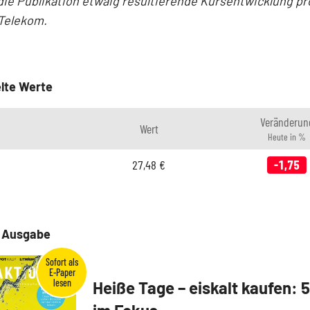
die Publikation etwaig resultierende Kursentwicklung pro
Telekom.
lte Werte
Veränderun
Wert
Heute in %
27,48
€
-1,75
e Ausgabe
Heiße Tage – eiskalt kaufen: 