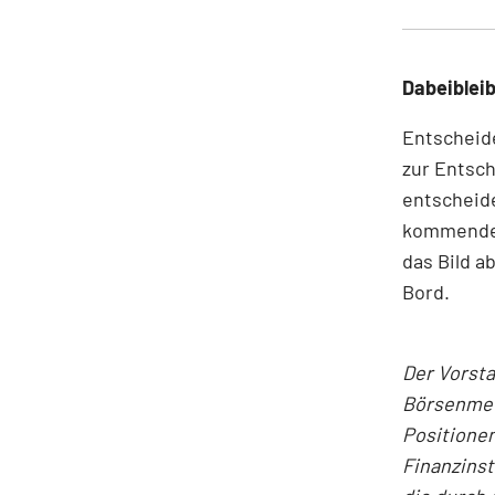
Dabeiblei
Entscheide
zur Entsch
entscheid
kommenden
das Bild a
Bord.
Der Vorst
Börsenmedi
Positionen
Finanzins