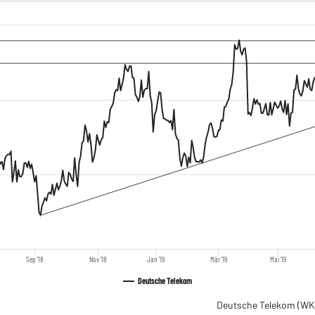
Sep '18
Nov '18
Jan '19
Mär '19
Mai '19
Deutsche Telekom
Deutsche Telekom
(WK