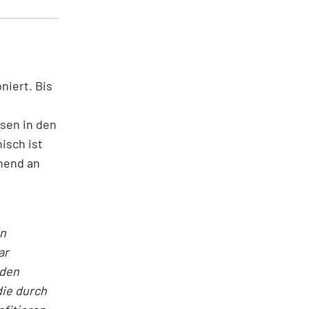
niert. Bis
sen in den
sch ist
chend an
in
ar
nden
die durch