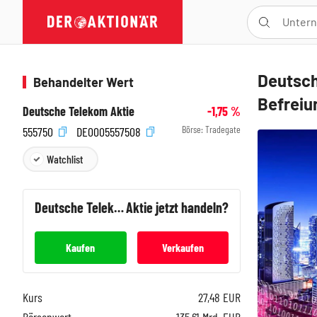
Deutsch
Behandelter Wert
Befrei
Deutsche Telekom Aktie
-1,75
%
Börse:
Tradegate
555750
DE0005557508
Watchlist
Deutsche Telekom
Aktie jetzt handeln?
Kaufen
Verkaufen
Kurs
27,48
EUR
Börsenwert
135,61 Mrd. EUR