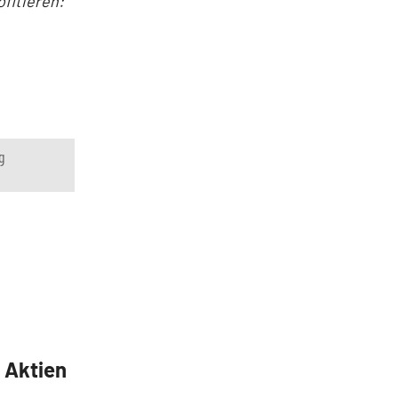
fitieren:
g
5 Aktien