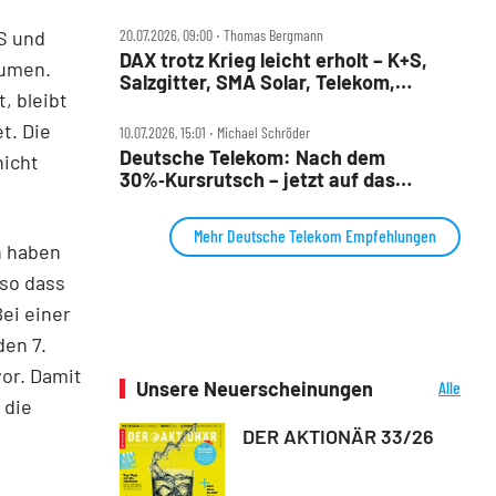
S und
20.07.2026, 09:00 ‧ Thomas Bergmann
DAX trotz Krieg leicht erholt – K+S,
äumen.
Salzgitter, SMA Solar, Telekom,
, bleibt
Thyssenkrupp, Wacker Neuson im
Check
t. Die
10.07.2026, 15:01 ‧ Michael Schröder
Deutsche Telekom: Nach dem
nicht
30%‑Kursrutsch – jetzt auf das
Comeback setzen?
Mehr Deutsche Telekom Empfehlungen
n haben
 so dass
ei einer
den 7.
vor. Damit
Unsere Neuerscheinungen
Alle
 die
Neuerscheinungen
DER AKTIONÄR 33/26