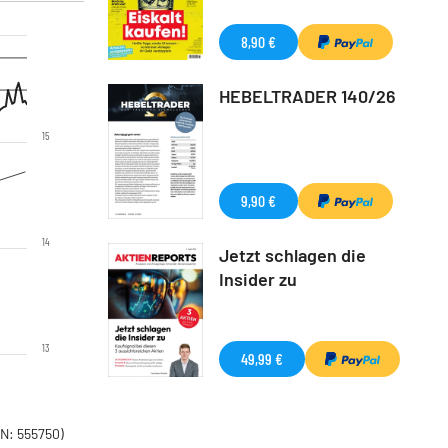
8,90 €
HEBELTRADER 140/26
15
9,90 €
14
Jetzt schlagen die
Insider zu
13
49,99 €
N: 555750)