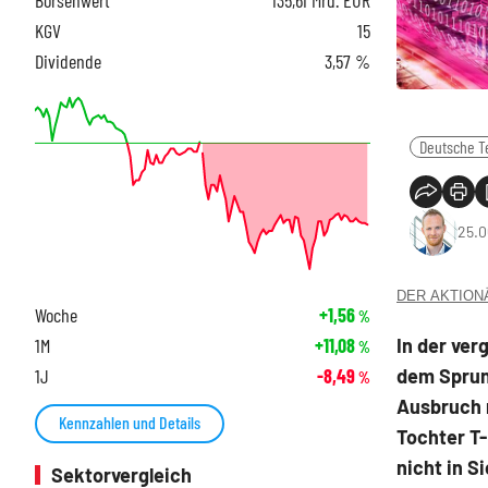
KGV
15
Dividende
3,57 %
Deutsche T
25.0
DER AKTIONÄR
Woche
+1,56
%
In der ve
1M
+11,08
%
dem Sprun
1J
-8,49
%
Ausbruch 
Kennzahlen und Details
Tochter T-
nicht in Si
Sektorvergleich