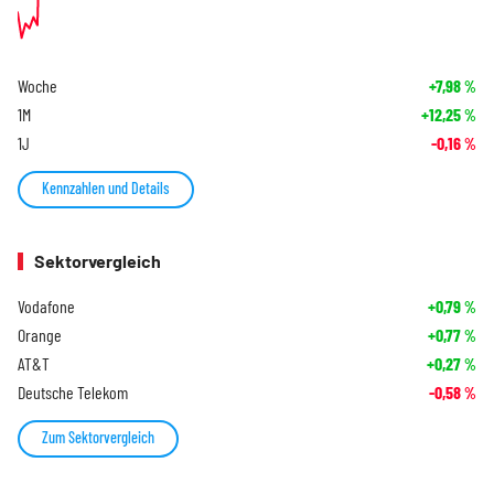
Woche
+7,98
%
1M
+12,25
%
1J
-0,16
%
Kennzahlen und Details
Sektorvergleich
Vodafone
+0,79
%
Orange
+0,77
%
AT&T
+0,27
%
Deutsche Telekom
-0,58
%
Zum Sektorvergleich