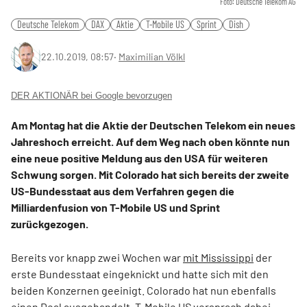
Foto: Deutsche Telekom AG
Deutsche Telekom
DAX
Aktie
T-Mobile US
Sprint
Dish
22.10.2019, 08:57
‧
Maximilian Völkl
DER AKTIONÄR bei Google bevorzugen
Am Montag hat die Aktie der Deutschen Telekom ein neues
Jahreshoch erreicht. Auf dem Weg nach oben könnte nun
eine neue positive Meldung aus den USA für weiteren
Schwung sorgen. Mit Colorado hat sich bereits der zweite
US-Bundesstaat aus dem Verfahren gegen die
Milliardenfusion von T-Mobile US und Sprint
zurückgezogen.
Bereits vor knapp zwei Wochen war
mit Mississippi
der
erste Bundesstaat eingeknickt und hatte sich mit den
beiden Konzernen geeinigt. Colorado hat nun ebenfalls
einen Deal ausgehandelt. T-Mobile US versprach dabei,