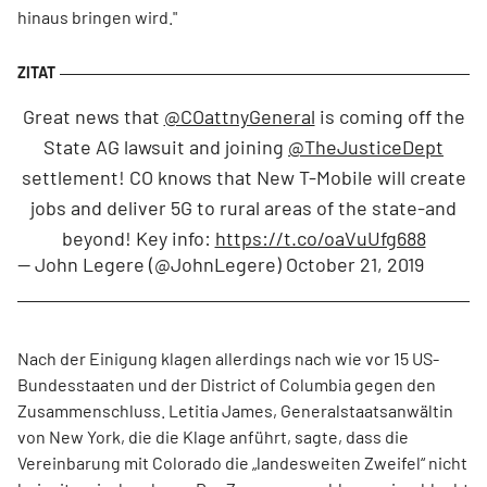
hinaus bringen wird."
Great news that
@COattnyGeneral
is coming off the
State AG lawsuit and joining
@TheJusticeDept
settlement! CO knows that New T-Mobile will create
jobs and deliver 5G to rural areas of the state-and
beyond! Key info:
https://t.co/oaVuUfg688
— John Legere (@JohnLegere)
October 21, 2019
Nach der Einigung klagen allerdings nach wie vor 15 US-
Bundesstaaten und der District of Columbia gegen den
Zusammenschluss. Letitia James, Generalstaatsanwältin
von New York, die die Klage anführt, sagte, dass die
Vereinbarung mit Colorado die „landesweiten Zweifel“ nicht