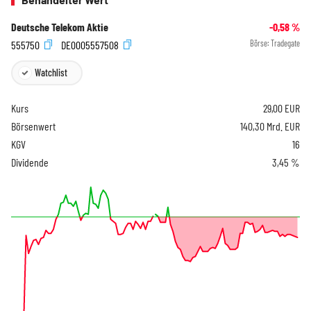
Deutsche Telekom Aktie
-0,58
%
555750
DE0005557508
Börse:
Tradegate
Watchlist
Kurs
29,00
EUR
Börsenwert
140,30 Mrd. EUR
KGV
16
Dividende
3,45 %