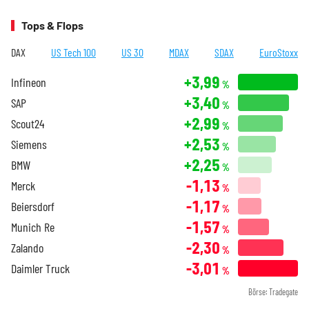
Tops & Flops
DAX
US Tech 100
US 30
MDAX
SDAX
EuroStoxx
+3,99
Infineon
%
+3,40
SAP
%
+2,99
Scout24
%
+2,53
Siemens
%
+2,25
BMW
%
-1,13
Merck
%
-1,17
Beiersdorf
%
-1,57
Munich Re
%
-2,30
Zalando
%
-3,01
Daimler Truck
%
Börse: Tradegate