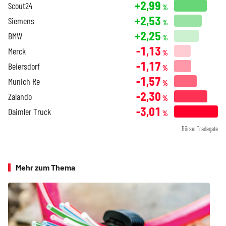
+2,99
Scout24
%
+2,53
Siemens
%
+2,25
BMW
%
-1,13
Merck
%
-1,17
Beiersdorf
%
-1,57
Munich Re
%
-2,30
Zalando
%
-3,01
Daimler Truck
%
Börse: Tradegate
Mehr zum Thema