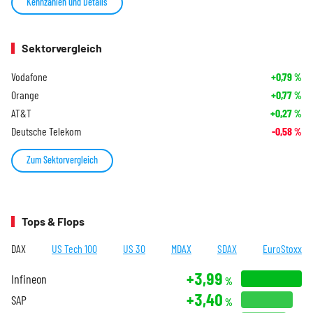
Kennzahlen und Details
Sektorvergleich
Vodafone
+0,79
%
Orange
+0,77
%
AT&T
+0,27
%
Deutsche Telekom
-0,58
%
Zum Sektorvergleich
Tops & Flops
DAX
US Tech 100
US 30
MDAX
SDAX
EuroStoxx
+3,99
Infineon
%
+3,40
SAP
%