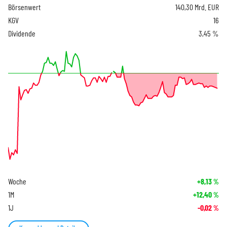
Börsenwert
140,30 Mrd. EUR
KGV
16
Dividende
3,45 %
Woche
+8,13
%
1M
+12,40
%
1J
-0,02
%