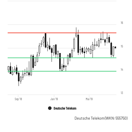
16
15
14
13
Sep '18
Jan '19
Mai '19
Deutsche Telekom
Deutsche Telekom
(WKN: 555750)