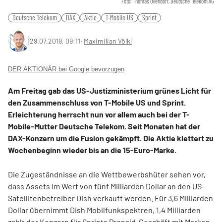
Foto: Thomas Ollendorf, Deutsche Telekom AG
Deutsche Telekom
DAX
Aktie
T-Mobile US
Sprint
29.07.2019, 09:11
‧
Maximilian Völkl
DER AKTIONÄR bei Google bevorzugen
Am Freitag gab das US-Justizministerium grünes Licht für
den Zusammenschluss von T-Mobile US und Sprint.
Erleichterung herrscht nun vor allem auch bei der T-
Mobile-Mutter Deutsche Telekom. Seit Monaten hat der
DAX-Konzern um die Fusion gekämpft. Die Aktie klettert zu
Wochenbeginn wieder bis an die 15-Euro-Marke.
Die Zugeständnisse an die Wettbewerbshüter sehen vor,
dass Assets im Wert von fünf Milliarden Dollar an den US-
Satellitenbetreiber Dish verkauft werden. Für 3,6 Milliarden
Dollar übernimmt Dish Mobilfunkspektren, 1,4 Milliarden
zahlt der Konzern für Sprints Prepaid-Geschäft mit Marken