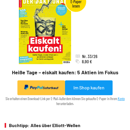
Nr. 33/26
8,90 €
Heiße Tage – eiskalt kaufen: 5 Aktien im Fokus
Im Shop kaufen
Sofortkauf
Sie erhalten einen Download-Link per E-Mail. Außerdem können Sie gekaufte E-Paper in Ihrem
Konto
herunterladen.
Buchtipp: Alles über Elliott-Wellen