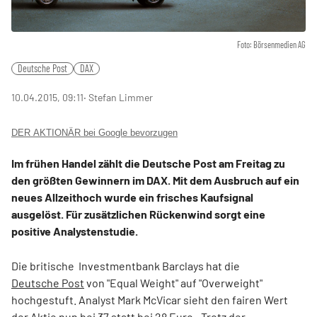
Foto: Börsenmedien AG
Deutsche Post
DAX
10.04.2015, 09:11
‧ Stefan Limmer
DER AKTIONÄR bei Google bevorzugen
Im frühen Handel zählt die Deutsche Post am Freitag zu
den größten Gewinnern im DAX. Mit dem Ausbruch auf ein
neues Allzeithoch wurde ein frisches Kaufsignal
ausgelöst. Für zusätzlichen Rückenwind sorgt eine
positive Analystenstudie.
Die britische Investmentbank Barclays hat die
Deutsche Post
von "Equal Weight" auf "Overweight"
hochgestuft. Analyst Mark McVicar sieht den fairen Wert
der Aktie nun bei 37 statt bei 28 Euro. „Trotz der