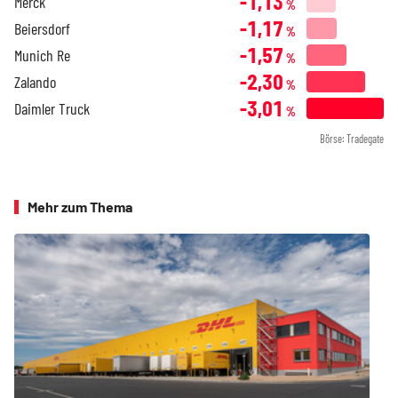
-1,13
Merck
%
-1,17
Beiersdorf
%
-1,57
Munich Re
%
-2,30
Zalando
%
-3,01
Daimler Truck
%
Börse: Tradegate
Mehr zum Thema