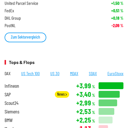
United Parcel Service
+1,50
%
FedEx
+0,51
%
DHL Group
+0,18
%
PostNL
-2,09
%
Zum Sektorvergleich
Tops & Flops
DAX
US Tech 100
US 30
MDAX
SDAX
EuroStoxx
+3,99
Infineon
%
+3,40
SAP
News
%
+2,99
Scout24
%
+2,53
Siemens
%
+2,25
BMW
%