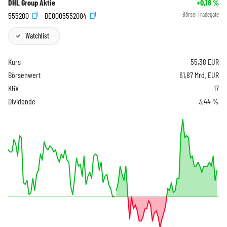
DHL Group Aktie
+0,18
%
555200
DE0005552004
Börse:
Tradegate
Watchlist
Kurs
55,38
EUR
Börsenwert
61,87 Mrd. EUR
KGV
17
Dividende
3,44 %