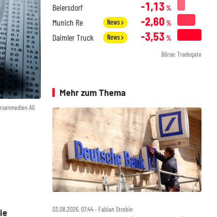
-1,13
Beiersdorf
%
-2,60
Munich Re
News
%
-3,53
Daimler Truck
News
%
Börse: Tradegate
Mehr zum Thema
örsenmedien AG
03.08.2026, 07:44 ‧ Fabian Strebin
ie