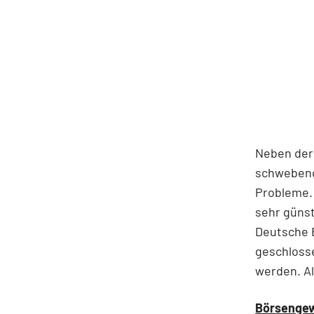
Neben der
schwebend
Probleme. 
sehr günst
Deutsche B
geschlosse
werden. Al
Börsengew