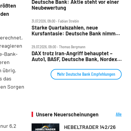
Deutsche Bank: Aktie steht vor einer
größten
Neubewertung
 den
31.07.2026, 09:00 ‧ Fabian Strebin
Starke Quartalszahlen, neue
Kursfantasie: Deutsche Bank nimmt
gerechnet,
2028‑Ziele ins Visier
 reagieren
29.07.2026, 09:00 ‧ Thomas Bergmann
DAX trotz Iran‑Angriff behauptet –
e-Bank-
Auto1, BASF, Deutsche Bank, Nordex,
ieren
Porsche AG und Redcare im Check
 übrig,
Mehr Deutsche Bank Empfehlungen
s das
euen Sorgen
Unsere Neuerscheinungen
Alle
Neuerscheinungen
nur 6,2
HEBELTRADER 142/26