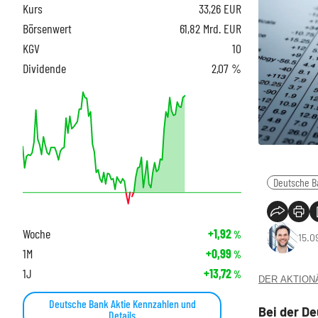
Kurs
33,26
EUR
Börsenwert
61,82 Mrd. EUR
KGV
10
Dividende
2,07 %
Deutsche B
Woche
+1,92
%
15.0
1M
+0,99
%
1J
+13,72
%
DER AKTIONÄR
Deutsche Bank Aktie Kennzahlen und
Bei der De
Details