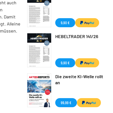
teht auch
en
n. Damit
9,90 €
gt. Alleine
n müssen.
HEBELTRADER 141/26
9,90 €
Die zweite KI-Welle rollt
an
99,99 €