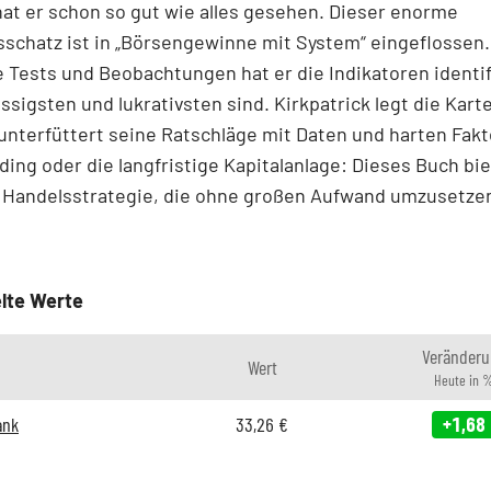
at er schon so gut wie alles gesehen. Dieser enorme
schatz ist in „Börsengewinne mit System“ eingeflossen
 Tests und Beobachtungen hat er die Indikatoren identifi
ssigsten und lukra­tivsten sind. Kirkpatrick legt die Kart
unterfüttert seine Ratschläge mit Daten und harten Fakt
ding oder die langfristige Kapitalanlage: Dieses Buch bie
 Handelsstrategie, die ohne großen Aufwand umzusetzen
lte Werte
Veränderu
Wert
Heute in 
ank
33,26
€
+1,68