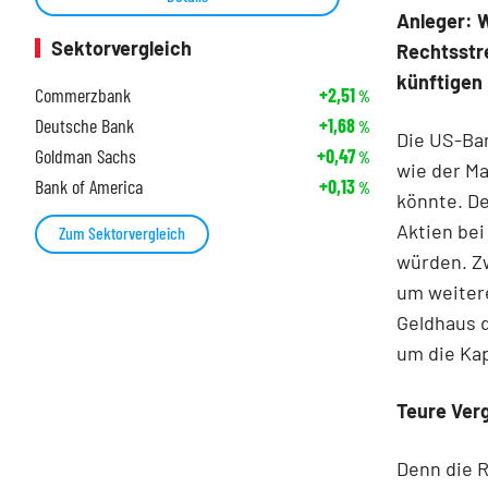
Anleger: W
Sektorvergleich
Rechtsstr
künftigen 
Commerzbank
+2,51
%
Deutsche Bank
+1,68
%
Die US-Ba
Goldman Sachs
+0,47
%
wie der Ma
Bank of America
+0,13
%
könnte. D
Aktien bei
Zum Sektorvergleich
würden. Zw
um weitere
Geldhaus d
um die Ka
Teure Ver
Denn die R