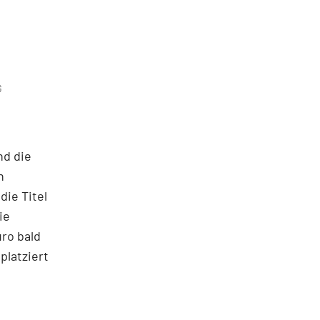
G
nd die
n
die Titel
ie
uro bald
platziert