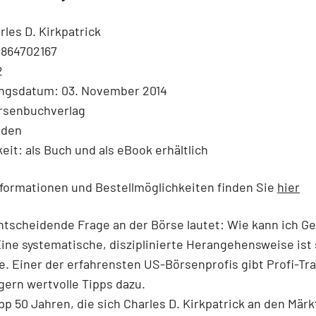
rles D. Kirkpatrick
3864702167
2
ngsdatum: 03. November 2014
örsenbuchverlag
nden
eit: als Buch und als eBook erhältlich
formationen und Bestellmöglichkeiten finden Sie
hier
entscheidende Frage an der Börse lautet: Wie kann ich G
ne systematische, disziplinierte Herangehensweise ist
e. Einer der erfahrensten US-Börsenprofis gibt Profi-Tr
gern wertvolle Tipps dazu.
pp 50 Jahren, die sich Charles D. Kirkpatrick an den Mär