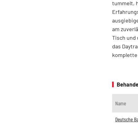
tummelt, h
Erfahrungs
ausgiebige
am zuverlä
Tisch und 
das Daytra
komplette
Behande
Name
Deutsche B