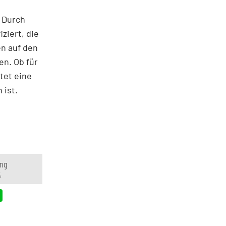
. Durch
ziert, die
en auf den
en. Ob für
tet eine
 ist.
ng
%