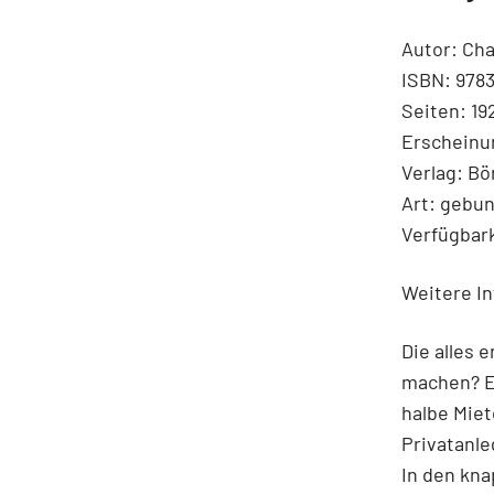
Autor: Cha
ISBN: 978
Seiten: 19
Erscheinu
Verlag: B
Art: gebu
Verfügbark
Weitere In
Die alles 
machen? Ei
halbe Miet
Privatanle
In den kna