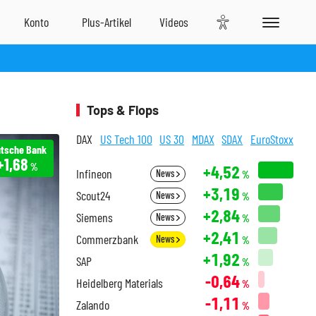
Tops & Flops
DAX
US Tech 100
US 30
MDAX
SDAX
EuroStoxx
tsche Bank
+1,68
%
+4,52
Infineon
News
%
+3,19
Scout24
News
%
+2,84
Siemens
News
%
+2,41
Commerzbank
News
%
+1,92
SAP
%
-0,64
Heidelberg Materials
%
-1,11
Zalando
%