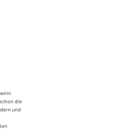
ewinn
 schon die
adern und
kten