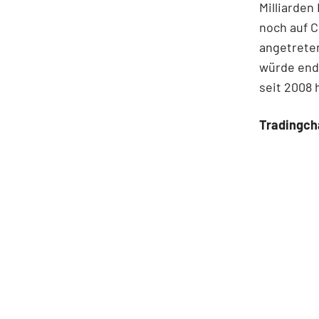
Milliarden
noch auf C
angetreten
würde endl
seit 2008 
Tradingc