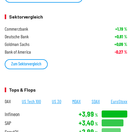
Sektorvergleich
Commerzbank
+1,19
%
Deutsche Bank
+0,81
%
Goldman Sachs
+0,09
%
Bank of America
-0,27
%
Zum Sektorvergleich
Tops & Flops
DAX
US Tech 100
US 30
MDAX
SDAX
EuroStoxx
+3,99
Infineon
%
+3,40
SAP
%
+2,99
Scout24