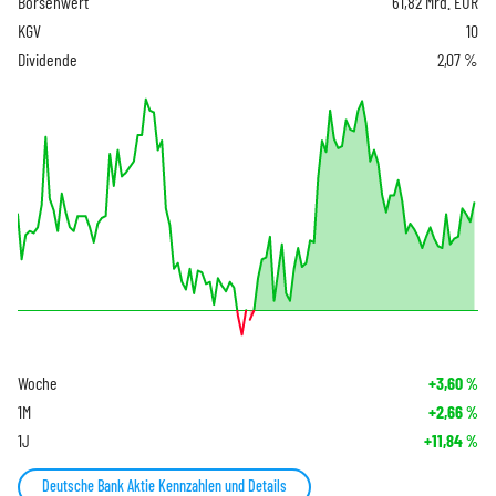
Börsenwert
61,82 Mrd. EUR
KGV
10
Dividende
2,07 %
Woche
+3,60
%
1M
+2,66
%
1J
+11,84
%
Deutsche Bank Aktie Kennzahlen und Details