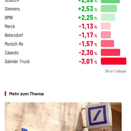
%
+2,53
Siemens
%
+2,25
BMW
%
-1,13
Merck
%
-1,17
Beiersdorf
%
-1,57
Munich Re
%
-2,30
Zalando
%
-3,01
Daimler Truck
%
Börse: Tradegate
Mehr zum Thema