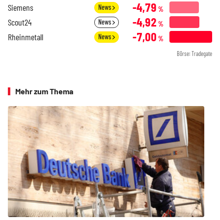
-4,79
Siemens
News
%
-4,92
Scout24
News
%
-7,00
Rheinmetall
News
%
Börse: Tradegate
Mehr zum Thema