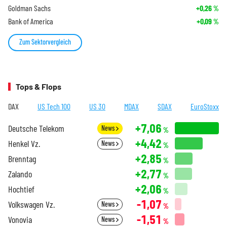
Goldman Sachs
+0,26
%
Bank of America
+0,09
%
Zum Sektorvergleich
Tops & Flops
DAX
US Tech 100
US 30
MDAX
SDAX
EuroStoxx
+7,06
Deutsche Telekom
News
%
+4,42
Henkel Vz.
News
%
+2,85
Brenntag
%
+2,77
Zalando
%
+2,06
Hochtief
%
-1,07
Volkswagen Vz.
News
%
-1,51
Vonovia
News
%