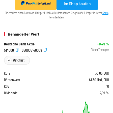
Im Shop kaufen
Sofortkauf
Sie erhalten einen Download-Link per E-Mail. Außerdem können Sie gekaufte E-Paper in Ihrem
Konto
herunterladen.
Behandelter Wert
Deutsche Bank Aktie
+0,49
%
514000
DE0005140008
Börse:
Tradegate
Watchlist
Kurs
33,05
EUR
Börsenwert
61,30 Mrd. EUR
KGV
10
Dividende
2,09 %