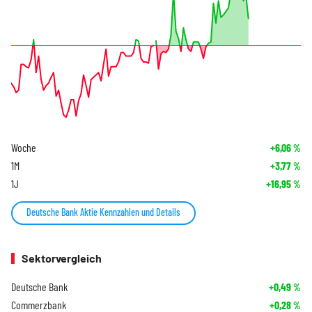
Woche
+6,06
%
1M
+3,77
%
1J
+16,95
%
Deutsche Bank Aktie Kennzahlen und Details
Sektorvergleich
Deutsche Bank
+0,49
%
Commerzbank
+0,28
%