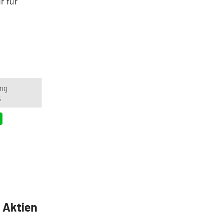
r für
ng
%
5 Aktien