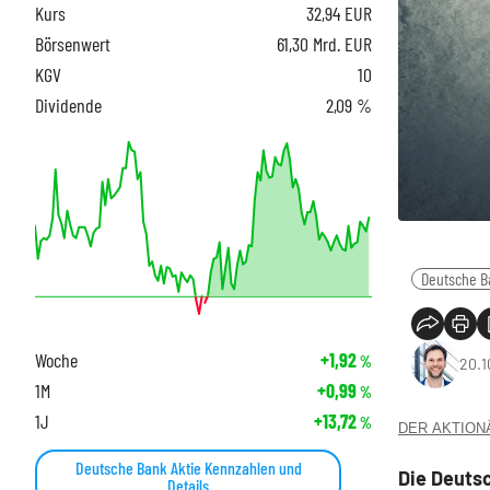
Kurs
32,94
EUR
Börsenwert
61,30 Mrd. EUR
KGV
10
Dividende
2,09 %
Deutsche B
Woche
+1,92
%
20.1
1M
+0,99
%
1J
+13,72
%
DER AKTIONÄR
Deutsche Bank Aktie Kennzahlen und
Die Deutsc
Details