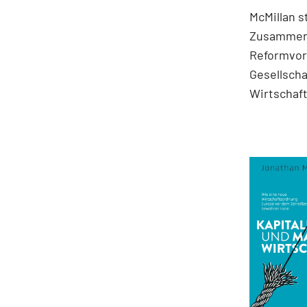
McMillan s
Zusammenh
Reformvors
Gesellscha
Wirtschaft