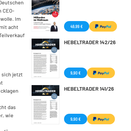
 Deutschen
n CEO-
wolle. Im
49,99 €
mit acht
Teilverkauf
HEBELTRADER 142/26
9,90 €
sich jetzt
ht
HEBELTRADER 141/26
ücklagen
cht das
r, wie
9,90 €
n