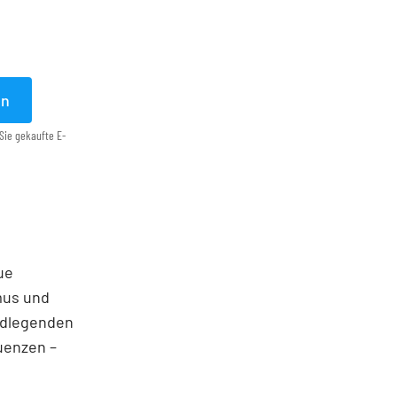
en
Sie gekaufte E-
ue
mus und
undlegenden
uenzen –