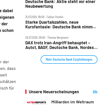
Deutsche Bank: Aktie steht vor einer
Neubewertung
e dabei
 eigenen
31.07.2026, 09:00 ‧ Fabian Strebin
Starke Quartalszahlen, neue
r der
Kursfantasie: Deutsche Bank nimmt
h schon
2028‑Ziele ins Visier
29.07.2026, 09:00 ‧ Thomas Bergmann
DAX trotz Iran‑Angriff behauptet –
Auto1, BASF, Deutsche Bank, Nordex,
Porsche AG und Redcare im Check
Mehr Deutsche Bank Empfehlungen
r der
en, dass
seit
 schätzen
isch für
Unsere Neuerscheinungen
Alle
Neuerscheinungen
Milliarden im Weltraum