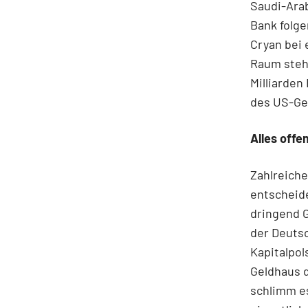
Saudi-Arab
Bank folge
Cryan bei 
Raum steht
Milliarden
des US-Ges
Alles offe
Zahlreiche
entscheide
dringend G
der Deuts
Kapitalpol
Geldhaus d
schlimm es