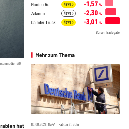
-1,57
Munich Re
News
%
-2,30
Zalando
News
%
-3,01
Daimler Truck
News
%
Börse: Tradegate
Mehr zum Thema
örsenmedien AG
03.08.2026, 07:44 ‧ Fabian Strebin
Arabien hat