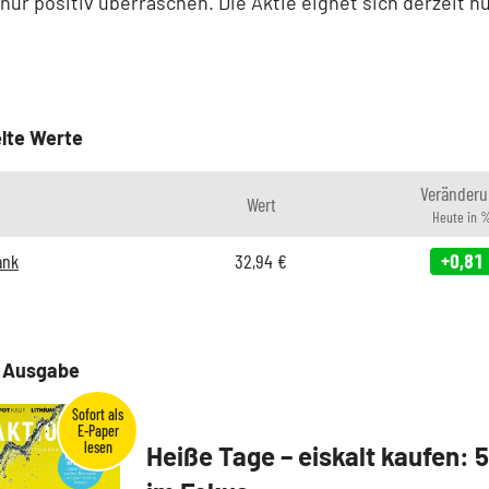
 nur positiv überraschen. Die Aktie eignet sich derzeit nu
lte Werte
Veränderu
Wert
Heute in 
ank
32,94
€
+0,81
e Ausgabe
Heiße Tage – eiskalt kaufen: 