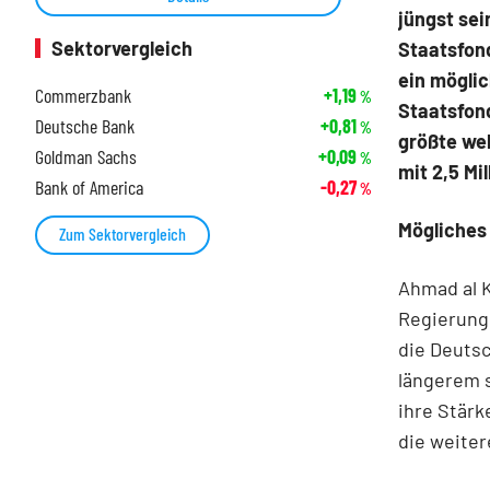
jüngst se
Sektorvergleich
Staatsfon
ein möglic
Commerzbank
+1,19
%
Staatsfond
Deutsche Bank
+0,81
%
größte wel
Goldman Sachs
+0,09
%
mit 2,5 Mil
Bank of America
-0,27
%
Mögliches
Zum Sektorvergleich
Ahmad al K
Regierung
die Deutsc
längerem s
ihre Stärk
die weite