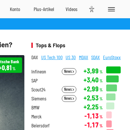
ien?
Tops & Flops
DAX
US Tech 100
US 30
MDAX
SDAX
EuroStoxx
tsche Bank
+0,81
%
+3,99
Infineon
News
%
+3,40
SAP
%
+2,99
Scout24
News
%
+2,53
Siemens
News
%
+2,25
BMW
%
-1,13
Merck
%
-1,17
Beiersdorf
%