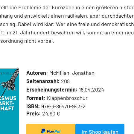
tellt die Probleme der Eurozone in einen größeren histo
ang und entwickelt einen radikalen, aber durchdachte
chlag. Dabei wird klar: Wer eine freie und demokratisc
ft im 21. Jahrhundert bewahren will, kommt an einer ne
sordnung nicht vorbei.
Autoren:
McMillan, Jonathan
Seitenanzahl:
208
Erscheinungstermin:
18.04.2024
Format:
Klappenbroschur
ISBN:
978-3-86470-943-2
Preis:
24,90 €
Im Shop kaufen