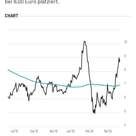
bei 6,00 Euro platziert.
10
9
8
7
6
5
4
Jul '19
Sep '19
Nov '19
Jan '20
Mär '20
Mai '20