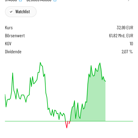
Watchlist
Kurs
32,99
EUR
Börsenwert
61,82 Mrd. EUR
KGV
10
Dividende
2,07 %