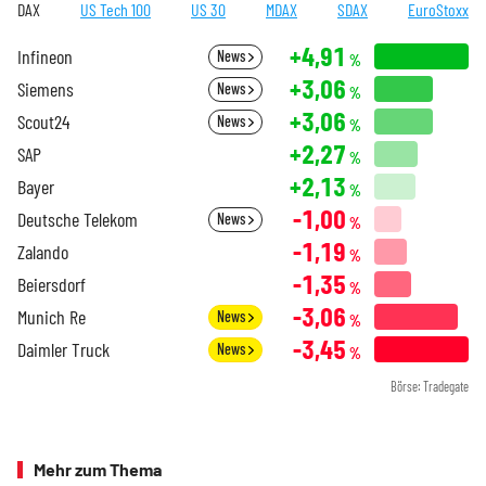
DAX
US Tech 100
US 30
MDAX
SDAX
EuroStoxx
+4,91
Infineon
News
%
+3,06
Siemens
News
%
+3,06
Scout24
News
%
+2,27
SAP
%
+2,13
Bayer
%
-1,00
Deutsche Telekom
News
%
-1,19
Zalando
%
-1,35
Beiersdorf
%
-3,06
Munich Re
News
%
-3,45
Daimler Truck
News
%
Börse: Tradegate
Mehr zum Thema