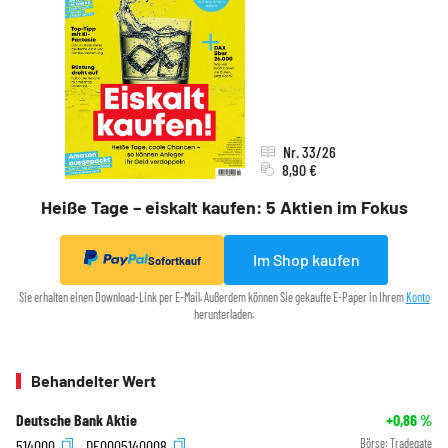
Nr. 33/26
8,90 €
Heiße Tage – eiskalt kaufen: 5 Aktien im Fokus
Im Shop kaufen
Sofortkauf
Sie erhalten einen Download-Link per E-Mail. Außerdem können Sie gekaufte E-Paper in Ihrem
Konto
herunterladen.
Behandelter Wert
Deutsche Bank Aktie
+0,86
%
514000
DE0005140008
Börse:
Tradegate