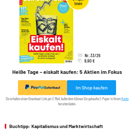
Nr. 33/26
8,90 €
Heiße Tage – eiskalt kaufen: 5 Aktien im Fokus
Im Shop kaufen
Sofortkauf
Sie erhalten einen Download-Link per E-Mail. Außerdem können Sie gekaufte E-Paper in Ihrem
Konto
herunterladen.
Buchtipp: Kapitalismus und Marktwirtschaft