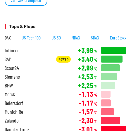
Zum Sektorvergleich
Tops & Flops
DAX
US Tech 100
US 30
MDAX
SDAX
EuroStoxx
+3,99
Infineon
%
+3,40
SAP
News
%
+2,99
Scout24
%
+2,53
Siemens
%
+2,25
BMW
%
-1,13
Merck
%
-1,17
Beiersdorf
%
-1,57
Munich Re
%
-2,30
Zalando
%
-3,01
Daimler Truck
%