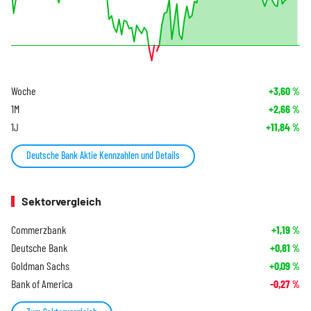
Woche
+3,60
%
1M
+2,66
%
1J
+11,84
%
Deutsche Bank Aktie Kennzahlen und Details
Sektorvergleich
Commerzbank
+1,19
%
Deutsche Bank
+0,81
%
Goldman Sachs
+0,09
%
Bank of America
-0,27
%