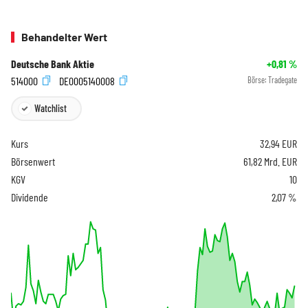
Behandelter Wert
Deutsche Bank Aktie
+0,81
%
514000
DE0005140008
Börse:
Tradegate
Watchlist
Kurs
32,94
EUR
Börsenwert
61,82 Mrd. EUR
KGV
10
Dividende
2,07 %