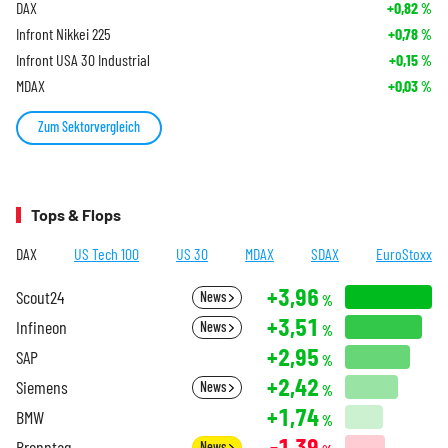
DAX
+0,82
%
Infront Nikkei 225
+0,78
%
Infront USA 30 Industrial
+0,15
%
MDAX
+0,03
%
Zum Sektorvergleich
Tops & Flops
DAX
US Tech 100
US 30
MDAX
SDAX
EuroStoxx
+3,96
Scout24
News
%
+3,51
Infineon
News
%
+2,95
SAP
%
+2,42
Siemens
News
%
+1,74
BMW
%
-1,39
Brenntag
News