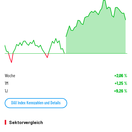
Woche
+2,06
%
1M
+1,25
%
1J
+9,26
%
DAX Index Kennzahlen und Details
Sektorvergleich