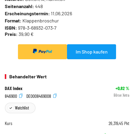
Seitenanzahl:
448
Erscheinungstermin:
11.06.2026
Format:
Klappenbroschur
ISBN:
978-3-68932-073-7
Preis:
39,90 €
Im Shop kaufen
Behandelter Wert
DAX Index
+0,82
%
846900
DE0008469008
Börse:
Xetra
Watchlist
Kurs
26.319,45
Pkt