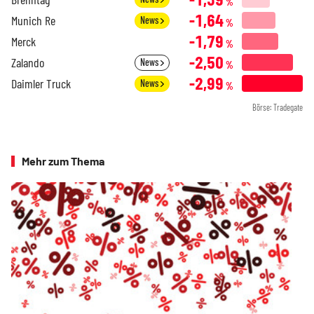
%
-1,64
Munich Re
News
%
-1,79
Merck
%
-2,50
Zalando
News
%
-2,99
Daimler Truck
News
%
Börse: Tradegate
Mehr zum Thema