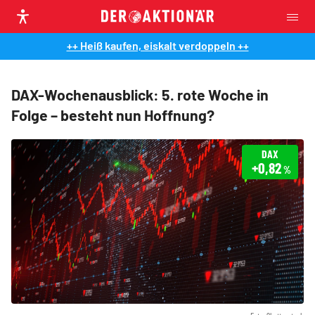
++ Heiß kaufen, eiskalt verdoppeln ++
DAX-Wochenausblick: 5. rote Woche in
Folge – besteht nun Hoffnung?
DAX
+0,82
%