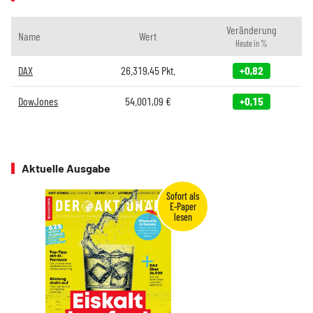
Veränderung
Name
Wert
Heute in %
DAX
26.319,45
Pkt.
+0,82
DowJones
54.001,09
€
+0,15
Aktuelle Ausgabe