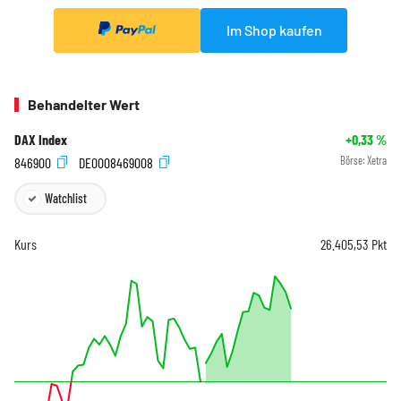
Im Shop kaufen
Behandelter Wert
DAX Index
+0,33
%
846900
DE0008469008
Börse:
Xetra
Watchlist
Kurs
26.405,53
Pkt