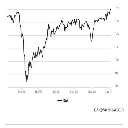
14k
13k
12k
11k
10k
9k
8k
Mär '20
Mai '20
Jul '20
Sep '20
Nov '20
Jan '21
DAX
DAX
(WKN: 846900)