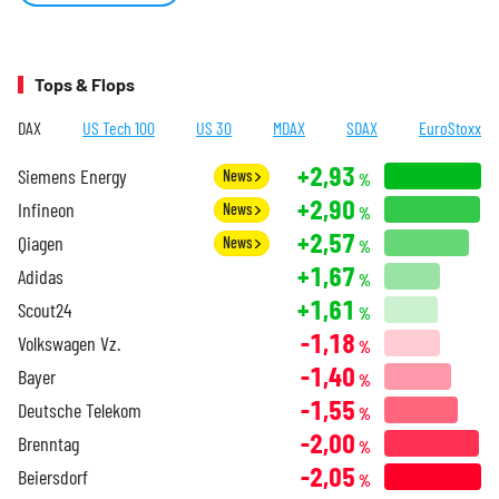
Tops & Flops
DAX
US Tech 100
US 30
MDAX
SDAX
EuroStoxx
+2,93
Siemens Energy
News
%
+2,90
Infineon
News
%
+2,57
Qiagen
News
%
+1,67
Adidas
%
+1,61
Scout24
%
-1,18
Volkswagen Vz.
%
-1,40
Bayer
%
-1,55
Deutsche Telekom
%
-2,00
Brenntag
%
-2,05
Beiersdorf
%