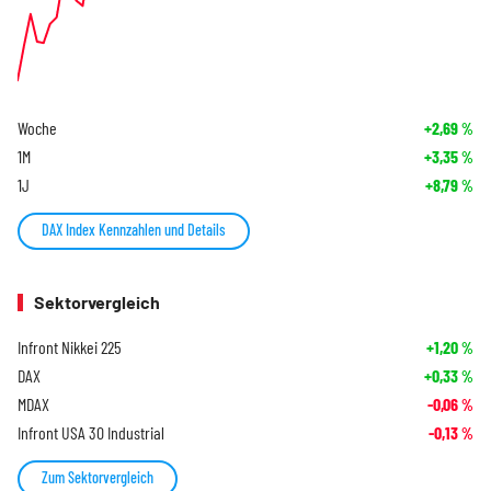
Woche
+2,69
%
1M
+3,35
%
1J
+8,79
%
DAX Index Kennzahlen und Details
Sektorvergleich
Infront Nikkei 225
+1,20
%
DAX
+0,33
%
MDAX
-0,06
%
Infront USA 30 Industrial
-0,13
%
Zum Sektorvergleich