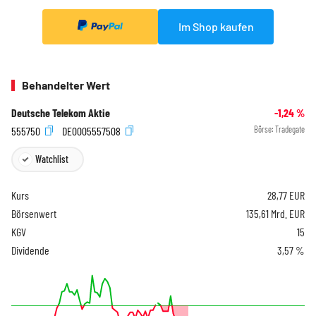
Im Shop kaufen
Behandelter Wert
Deutsche Telekom Aktie
-1,24
%
555750
DE0005557508
Börse:
Tradegate
Watchlist
Kurs
28,77
EUR
Börsenwert
135,61 Mrd. EUR
KGV
15
Dividende
3,57 %