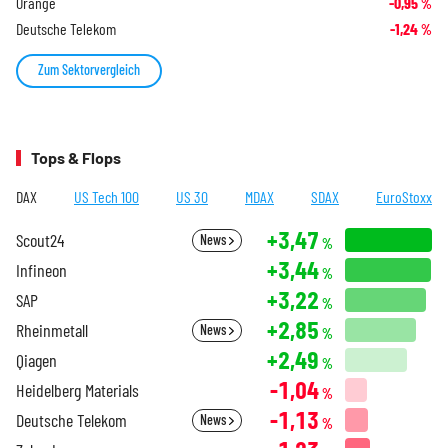
Orange
-0,95
%
Deutsche Telekom
-1,24
%
Zum Sektorvergleich
Tops & Flops
DAX
US Tech 100
US 30
MDAX
SDAX
EuroStoxx
+3,47
Scout24
News
%
+3,44
Infineon
%
+3,22
SAP
%
+2,85
Rheinmetall
News
%
+2,49
Qiagen
%
-1,04
Heidelberg Materials
%
-1,13
Deutsche Telekom
News
%