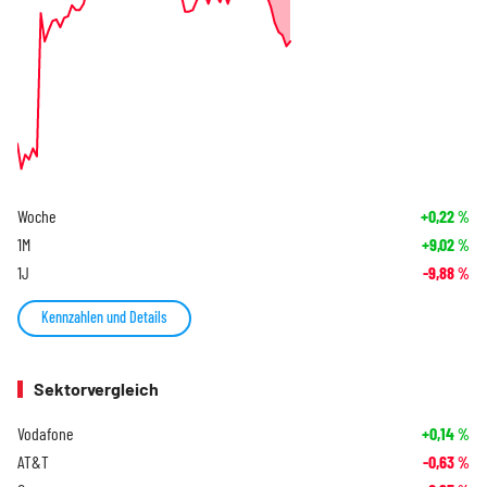
Woche
+0,22
%
1M
+9,02
%
1J
-9,88
%
Kennzahlen und Details
Sektorvergleich
Vodafone
+0,14
%
AT&T
-0,63
%