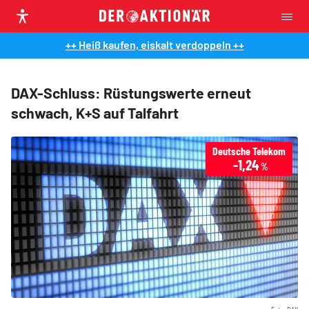
++ Heiß kaufen, eiskalt verdoppeln ++
DAX-Schluss: Rüstungswerte erneut
schwach, K+S auf Talfahrt
Deutsche Telekom
-1,24
%