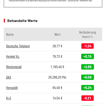
resultierenden Kursentwicklung profitieren können: Deutsche Telekom NA.
Behandelte Werte
Veränderung
Name
Wert
Heute in %
Deutsche Telekom
28,77
€
-1,24
Henkel Vz.
79,72
€
+0,15
Rheinmetall
1.185,40
€
+2,85
DAX
26.286,20
Pkt.
+0,56
Hensoldt
94,40
€
+5,24
K+S
14,54
€
-0,21