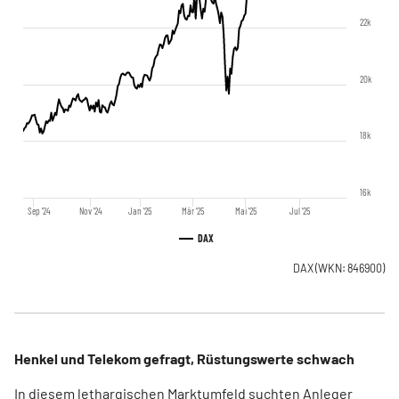
22k
20k
18k
16k
Sep '24
Nov '24
Jan '25
Mär '25
Mai '25
Jul '25
DAX
DAX
(WKN: 846900)
Henkel und Telekom gefragt, Rüstungswerte schwach
In diesem lethargischen Marktumfeld suchten Anleger