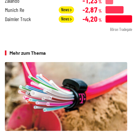
-1,23
Zalando
%
-2,87
Munich Re
News
%
-4,20
Daimler Truck
News
%
Börse: Tradegate
Mehr zum Thema