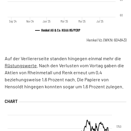
60
Sep '24
Nov '24
Jan '25
Mär '25
Mai '25
Jul '25
Henkel AG & Co. KGAA 85/PERP
Henkel Vz.
(WKN: 604843)
Auf der Verliererseite standen hingegen einmal mehr die
Rüstungswerte
. Nach den Verlusten vom Vortag gaben die
Aktien von Rheinmetall und Renk erneut um 0,4
beziehungsweise 1,6 Prozent nach. Die Papiere von
Hensoldt hingegen konnten sogar um 1,6 Prozent zulegen.
1750