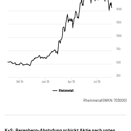
1500
1250
1000
750
500
250
Okt '24
Jan '25
Apr '25
Jul '25
Rheinmetall
Rheinmetall
(WKN: 703000)
K+S: Berenberg-Abstufung schickt Aktie nach unten