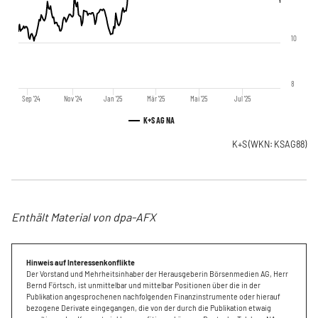
10
8
Sep '24
Nov '24
Jan '25
Mär '25
Mai '25
Jul '25
K+S AG NA
K+S
(WKN: KSAG88)
Enthält Material von dpa-AFX
Hinweis auf Interessenkonflikte
Der Vorstand und Mehrheitsinhaber der Herausgeberin Börsenmedien AG, Herr
Bernd Förtsch, ist unmittelbar und mittelbar Positionen über die in der
Publikation angesprochenen nachfolgenden Finanzinstrumente oder hierauf
bezogene Derivate eingegangen, die von der durch die Publikation etwaig