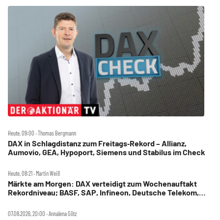
Heute, 09:00 ‧ Thomas Bergmann
DAX in Schlagdistanz zum Freitags‑Rekord – Allianz,
Aumovio, GEA, Hypoport, Siemens und Stabilus im Check
Heute, 08:21 ‧ Martin Weiß
Märkte am Morgen: DAX verteidigt zum Wochenauftakt
Rekordniveau; BASF, SAP, Infineon, Deutsche Telekom,
Hensoldt, Suss Microtec im Fokus
07.08.2026, 20:00 ‧ Annalena Götz