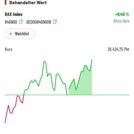
Behandelter Wert
DAX Index
+0,40
%
846900
DE0008469008
Börse:
Xetra
Watchlist
Kurs
26.424,75
Pkt