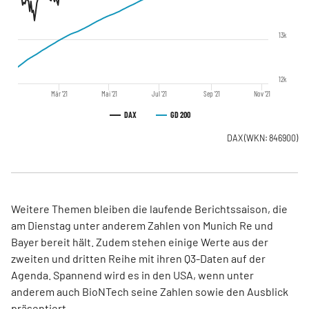
13k
12k
Mär '21
Mai '21
Jul '21
Sep '21
Nov '21
DAX
GD 200
DAX
(WKN: 846900)
Weitere Themen bleiben die laufende Berichtssaison, die
am Dienstag unter anderem Zahlen von Munich Re und
Bayer bereit hält. Zudem stehen einige Werte aus der
zweiten und dritten Reihe mit ihren Q3-Daten auf der
Agenda. Spannend wird es in den USA, wenn unter
anderem auch BioNTech seine Zahlen sowie den Ausblick
präsentiert.