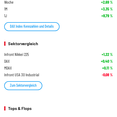
Woche
+2,69
%
1M
+3,35
%
1J
+8,79
%
DAX Index Kennzahlen und Details
Sektorvergleich
Infront Nikkei 225
+1,22
%
DAX
+0,40
%
MDAX
+0,11
%
Infront USA 30 Industrial
-0,08
%
Zum Sektorvergleich
Tops & Flops