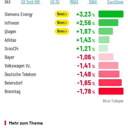
DAX
US Tech 100
US 30
MDAX
SDAX
EuroStoxx
+3,23
Siemens Energy
News
%
+2,56
Infineon
News
%
+1,87
Qiagen
News
%
+1,43
Adidas
%
+1,21
Scout24
%
-1,06
Bayer
%
-1,41
Volkswagen Vz.
%
-1,48
Deutsche Telekom
%
-1,65
Beiersdorf
%
-1,78
Brenntag
%
Börse: Tradegate
Mehr zum Thema