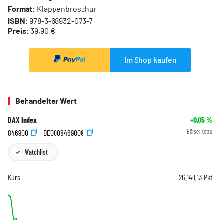
Format:
Klappenbroschur
ISBN:
978-3-68932-073-7
Preis:
39,90 €
Im Shop kaufen
Behandelter Wert
DAX Index
+0,05
%
846900
DE0008469008
Börse:
Xetra
Watchlist
Kurs
26.140,13
Pkt