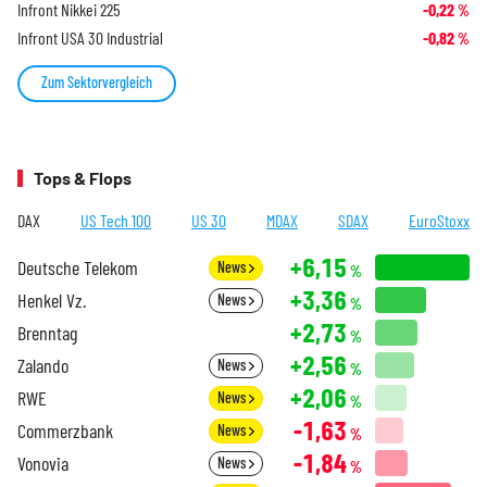
Infront Nikkei 225
-0,22
%
Infront USA 30 Industrial
-0,82
%
Zum Sektorvergleich
Tops & Flops
DAX
US Tech 100
US 30
MDAX
SDAX
EuroStoxx
+6,15
Deutsche Telekom
News
%
+3,36
Henkel Vz.
News
%
+2,73
Brenntag
%
+2,56
Zalando
News
%
+2,06
RWE
News
%
-1,63
Commerzbank
News
%
-1,84
Vonovia
News
%