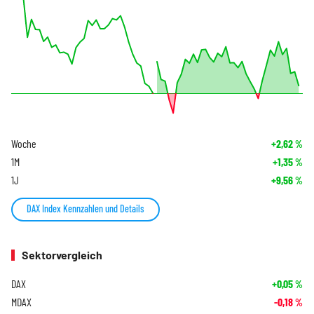
Woche
+2,62
%
1M
+1,35
%
1J
+9,56
%
DAX Index Kennzahlen und Details
Sektorvergleich
DAX
+0,05
%
MDAX
-0,18
%