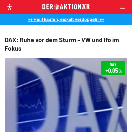
++ Heiß kaufen, eiskalt verdoppeln ++
DAX: Ruhe vor dem Sturm - VW und Ifo im
Fokus
DAX
+0,05
%