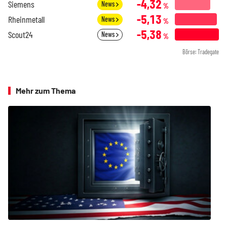
-4,32
Siemens
News
%
-5,13
Rheinmetall
News
%
-5,38
Scout24
News
%
Börse: Tradegate
Mehr zum Thema