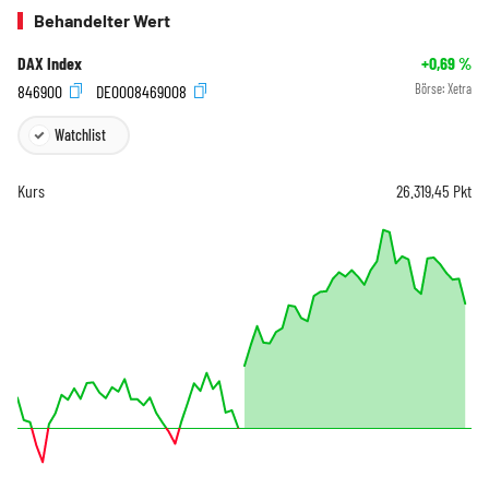
Behandelter Wert
DAX Index
+0,69
%
846900
DE0008469008
Börse:
Xetra
Watchlist
Kurs
26.319,45
Pkt