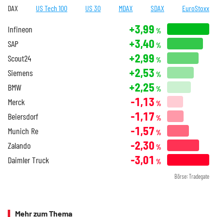
DAX
US Tech 100
US 30
MDAX
SDAX
EuroStoxx
+3,99
Infineon
%
+3,40
SAP
%
+2,99
Scout24
%
+2,53
Siemens
%
+2,25
BMW
%
-1,13
Merck
%
-1,17
Beiersdorf
%
-1,57
Munich Re
%
-2,30
Zalando
%
-3,01
Daimler Truck
%
Börse: Tradegate
Mehr zum Thema